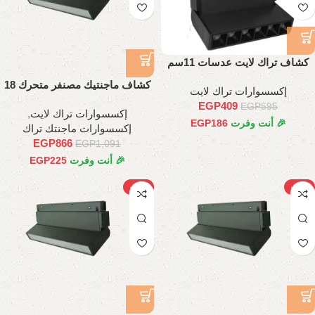
كشاف تراك لايت عدسات 11سم
كشاف ماجنتيك مصنفر متحرك 18
إكسسوارات تراك لايت
وات، 35 سم
EGP
409
EGP
595
إكسسوارات تراك لايت
,
🎉 أنت وفرت
186
EGP
إكسسوارات ماجنتك تراك
EGP
866
EGP
1,091
🎉 أنت وفرت
225
EGP
-19%
-24%