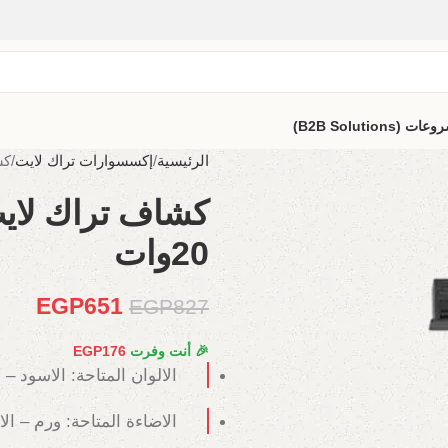
B2B Solutio)
الرئيسية
إكسسوارات تراك لايت
كش
كشاف تراك لاي
20وات
EGP
651
EGP
827
🎉 أنت وفرت
176
EGP
الالوان المتاحة: الاسود – 
الاضاءة المتاحة: ورم – ال