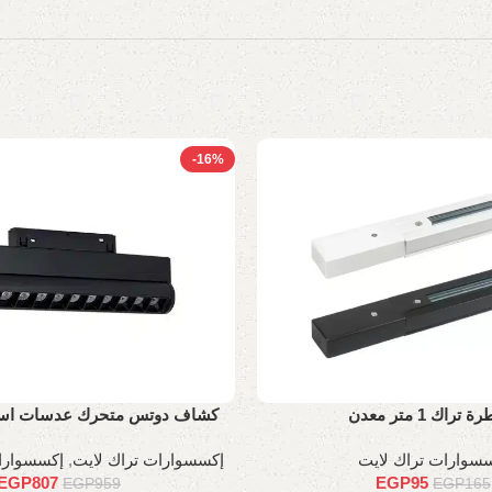
-16%
راك 1 متر معدن
كشاف دوتس متحرك عدسات اسطواني
سوارات تراك لايت
إكسسوارات تراك لايت
,
إكسسوارا
EGP
807
EGP
95
EGP
959
EGP
165