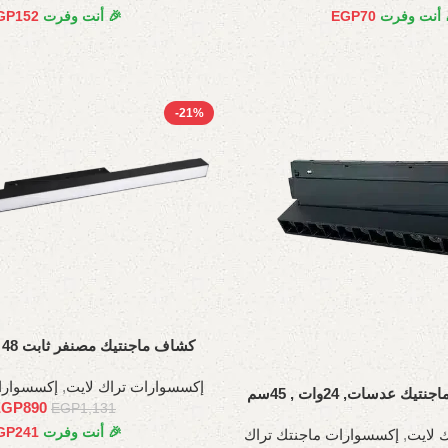
 أنت وفرت
70
EGP
🎉 أنت وفرت
152
GP
-21%
كشاف ماجنتيك مصنفر ثابت 48 وات، 120 سم
إكسسوارات تراك لايت
,
إكسسوارا
 عدسات, 24وات , 45سم
EGP
890
EGP
1,131
🎉 أنت وفرت
241
GP
 لايت
,
إكسسوارات ماجنتك تراك