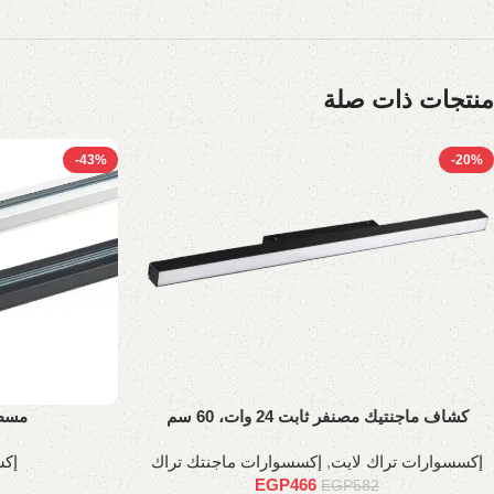
منتجات ذات صلة
-43%
-20%
كشاف ماجنتيك مصنفر ثابت 24 وات، 60 سم
مسطرة ت
إكسسوارات تراك لايت
,
إكسسوارات ماجنتك تراك
إكس
EGP
466
EGP
582