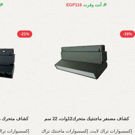
🎉 أنت وفرت
116
EGP
🎉
-21%
-19%
كشاف مصنفر ماجنتيك متحرك12وات، 22 سم
كشاف متحرك ماجنتيك
إكسسوارات تراك لايت
,
إكسسوارات ماجنتك تراك
إكسسوارات تراك