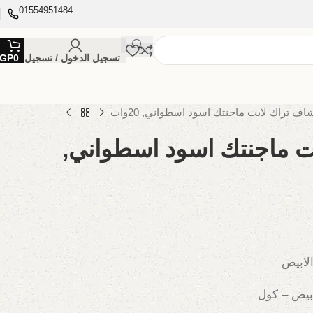
01554951484
تسجيل الدخول / تسجيل
0
GP
اف تراك لايت ماجنتك اسود اسطواني, 20وات
ت ماجنتك اسود اسطواني,
الابيض
ابيض – كول