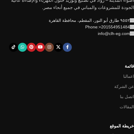
أضواء المدينة – رواد في تصنيع وتوريد حلول الكهرباء والإضاءة عالية
الجودة للمشروعات والمباني في جميع أنحاء مصر.
٩٥٥٢ طارق أبو النور، المقطم، محافظة القاهرة
Phone:+201554951484
info@clh-eg.com
قائمة
اعمالنا
عن الشركة
اتصل بنا
المقالات
خريطة الموقع