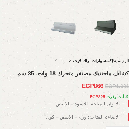
الرئيسية
إكسسوارات تراك لايت
كشاف ماجنتيك مصنفر متحرك 18 وات، 35 سم
EGP
866
EGP
1,091
🎉 أنت وفرت
225
EGP
الالوان المتاحة: الاسود – الابيض
الاضاءة المتاحة: ورم – الابيض – كول