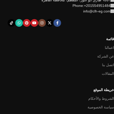
٩٥٥٢ طارق أبو النور، المقطم، محافظة القاهرة
Phone:+201554951484
info@clh-eg.com
قائمة
اعمالنا
عن الشركة
اتصل بنا
المقالات
خريطة الموقع
الشروط والأحكام
سياسة الخصوصية