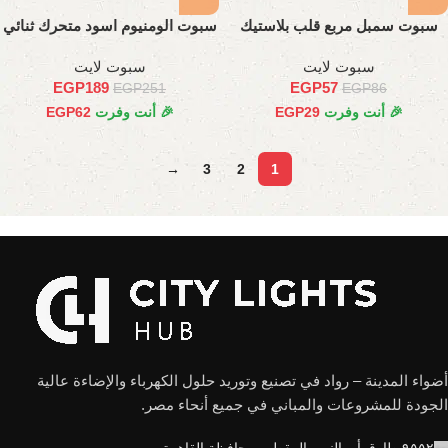
سبوت سمبل مربع قلب بلاستيك
سبوت الومنيوم اسود متحرك ثنائي
سبوت لايت
سبوت لايت
EGP
189
EGP
57
EGP
251
EGP
86
🎉 أنت وفرت
29
EGP
🎉 أنت وفرت
62
EGP
→
3
2
1
أضواء المدينة – رواد في تصنيع وتوريد حلول الكهرباء والإضاءة عالية
الجودة للمشروعات والمباني في جميع أنحاء مصر.