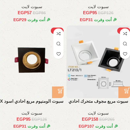
سبوت لايت
سبوت لايت
EGP
57
EGP
95
EGP
86
EGP
126
🎉 أنت وفرت
31
EGP
🎉 أنت وفرت
29
EGP
-24%
-40%
سبوت مربع مجوف متحرك احادي
سبوت الومنيوم مربع احادي اسود X
جولد
سبوت لايت
سبوت لايت
EGP
95
EGP
158
EGP
126
EGP
265
🎉 أنت وفرت
107
EGP
🎉 أنت وفرت
31
EGP