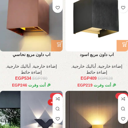
اب داون مربع اسود
اب داون مربع نحاسي
إضاءة خارجية
,
أباليك خارجية
,
إضاءة خارجية
,
أباليك خارجية
,
إضاءة حائط
إضاءة حائط
EGP
534
EGP
409
EGP
780
EGP
628
🎉 أنت وفرت
219
EGP
🎉 أنت وفرت
246
EGP
-14%
-27%
الساخنة