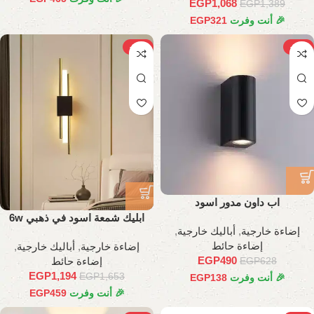
EGP
1,068
EGP
1,389
🎉 أنت وفرت
321
EGP
-28%
-22%
اب داون مدور اسود
ابليك شمعة اسود في ذهبي 6w
إضاءة خارجية
,
أباليك خارجية
,
إضاءة حائط
إضاءة خارجية
,
أباليك خارجية
,
EGP
490
إضاءة حائط
EGP
628
EGP
1,194
EGP
1,653
🎉 أنت وفرت
138
EGP
🎉 أنت وفرت
459
EGP