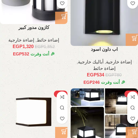
كازون مدور كبير
إضاءة حائط
,
إضاءة خارجية
EGP
1,320
EGP
1,852
اب داون اسود
🎉 أنت وفرت
532
EGP
إضاءة خارجية
,
أباليك خارجية
,
إضاءة حائط
EGP
534
EGP
780
🎉 أنت وفرت
246
EGP
-28%
-29%