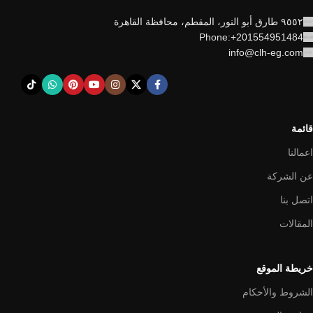
٩٥٥٢ طارق أبو النور، المقطم، محافظة القاهرة
Phone:+201554951484
info@clh-eg.com
قائمة
اعمالنا
عن الشركة
اتصل بنا
المقالات
خريطة الموقع
الشروط والأحكام