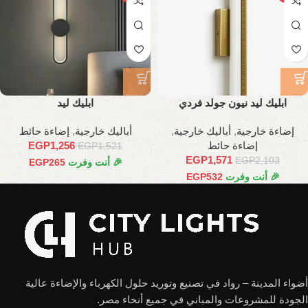
ابليك ليد نيون جولد فردي
ابليك ليد
إضاءة خارجية
,
أباليك خارجية
,
أباليك خارجية
,
إضاءة حائط
إضاءة حائط
1,256
EGP
EGP
1,521
EGP
1,571
EGP
2,103
🎉 أنت وفرت
265
EGP
🎉 أنت وفرت
532
EGP
أضواء المدينة – رواد في تصنيع وتوريد حلول الكهرباء والإضاءة عالية
الجودة للمشروعات والمباني في جميع أنحاء مصر.