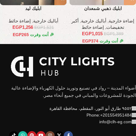
ابليك ذهبي شمعدان
ابليك ليد
إضاءة خارجية
,
أباليك خارجية
,
أكبر
أباليك خارجية
,
إضاءة حائط
تخفيضات
,
إضاءة حائط
1,256
EGP
EGP
1,521
EGP
1,015
EGP
1,389
🎉 أنت وفرت
265
EGP
🎉 أنت وفرت
374
EGP
أضواء المدينة – رواد في تصنيع وتوريد حلول الكهرباء والإضاءة عالية
الجودة للمشروعات والمباني في جميع أنحاء مصر.
٩٥٥٢ طارق أبو النور، المقطم، محافظة القاهرة
Phone:+201554951484
info@clh-eg.com