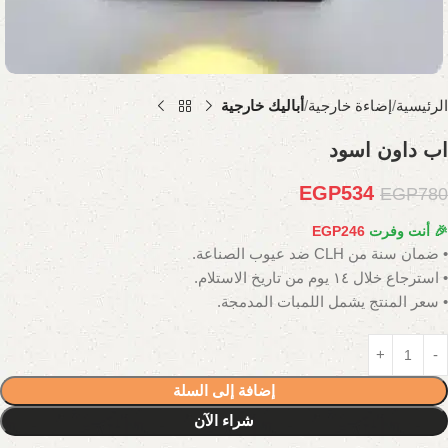
الرئيسية
إضاءة خارجية
أباليك خارجية
اب داون اسود
EGP
534
EGP
780
🎉 أنت وفرت
246
EGP
• ضمان سنة من CLH ضد عيوب الصناعة.
• استرجاع خلال ١٤ يوم من تاريخ الاستلام.
• سعر المنتج يشمل اللمبات المدمجة.
إضافة إلى السلة
شراء الآن