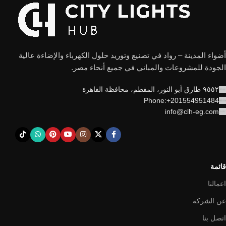
أضواء المدينة – رواد في تصنيع وتوريد حلول الكهرباء والإضاءة عالية
الجودة للمشروعات والمباني في جميع أنحاء مصر.
٩٥٥٢ طارق أبو النور، المقطم، محافظة القاهرة
Phone:+201554951484
info@clh-eg.com
قائمة
اعمالنا
عن الشركة
اتصل بنا