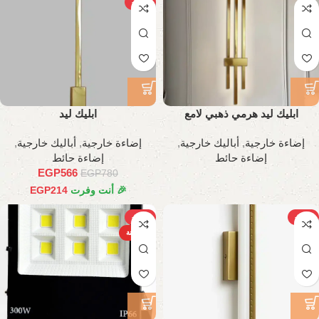
-27%
ابليك ليد هرمي ذهبي لامع
ابليك ليد
إضاءة خارجية
,
أباليك خارجية
,
إضاءة خارجية
,
أباليك خارجية
,
إضاءة حائط
إضاءة حائط
EGP
566
EGP
780
🎉 أنت وفرت
214
EGP
-31%
-25%
الساخنة