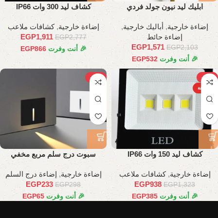
ابليك ليد نيون جولد فردي
كشاف ليد 300 وات IP66
إضاءة خارجية
,
أباليك خارجية
,
إضاءة خارجية
,
كشافات ملاعب
إضاءة حائط
1,911
EGP
EGP
2,777
EGP
1,571
EGP
2,103
🎉 أنت وفرت
866
EGP
🎉 أنت وفرت
532
EGP
-22%
-29%
الساخنة
كشاف ليد 150 وات IP66
سبوت درج سلم مربع مخفي
إضاءة خارجية
,
كشافات ملاعب
إضاءة خارجية
,
إضاءة درج السلم
EGP
233
EGP
938
EGP
298
EGP
1,323
🎉 أنت وفرت
385
EGP
🎉 أنت وفرت
65
EGP