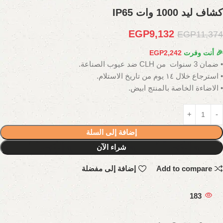
كشاف ليد 1000 وات IP65
EGP
9,132
EGP
11,374
🎉 أنت وفرت
2,242
EGP
• ضمان 3 سنوات من CLH ضد عيوب الصناعة.
• استرجاع خلال ١٤ يوم من تاريخ الاستلام.
• الاضاءة الخاصة بالمنتج ابيض.
إضافة إلى السلة
شراء الآن
Add to compare
إضافة إلى مفضلة
183