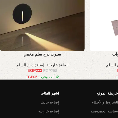
سبوت درج سلم مخفي
 السلم
إضاءة خارجية
,
إضاءة درج السلم
EGP
233
EGP
298
E
🎉 أنت وفرت
65
EGP
خريطة الموقع
اشهر الفئات
الشروط والأحكام
إضاءة حائط
سياسة الخصوصية
إضاءة خارجية