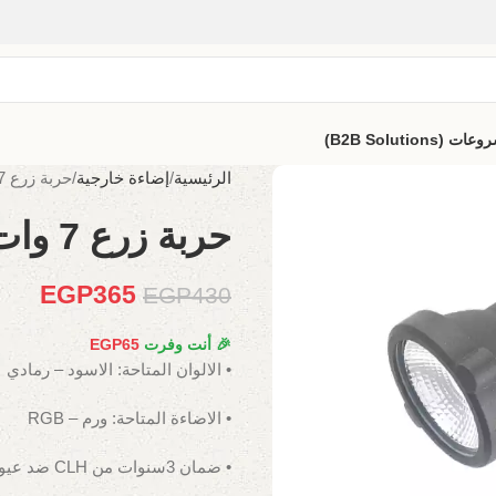
B2B Solutio)
الرئيسية
إضاءة خارجية
حربة زرع 7 وات
حربة زرع 7 وات
EGP
365
EGP
430
🎉 أنت وفرت
65
EGP
• الالوان المتاحة: الاسود – رمادي
• الاضاءة المتاحة: ورم – RGB
• ضمان 3سنوات من CLH ضد عيوب الصناعة.