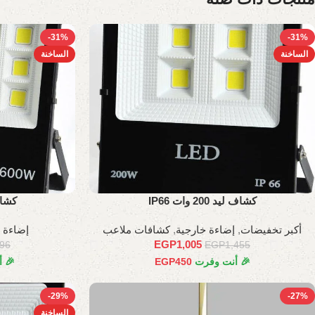
-31%
-31%
الساخنة
الساخنة
كشاف ليد 200 وات IP66
كشاف ليد
أكبر تخفيضات
,
إضاءة خارجية
,
كشافات ملاعب
إضاءة 
EGP
1,005
596
EGP
1,455
🎉 أنت وفرت
450
EGP
🎉 
-29%
-27%
الساخنة