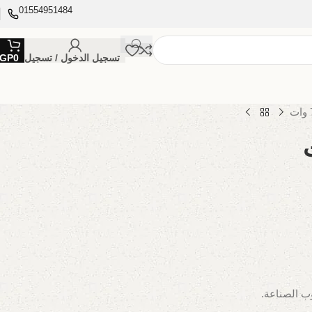
01554951484
تسجيل الدخول / تسجيل
0
GP