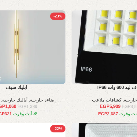
-23%
 600 وات IP66
ابليك سيف
خارجية
,
كشافات ملاعب
إضاءة خارجية
,
أباليك خارجية
,
GP
1,068
EGP
5,909
EGP
1,389
EGP
8,
أنت وفرت
2,687
EGP
🎉 أنت وفرت
321
GP
-22%