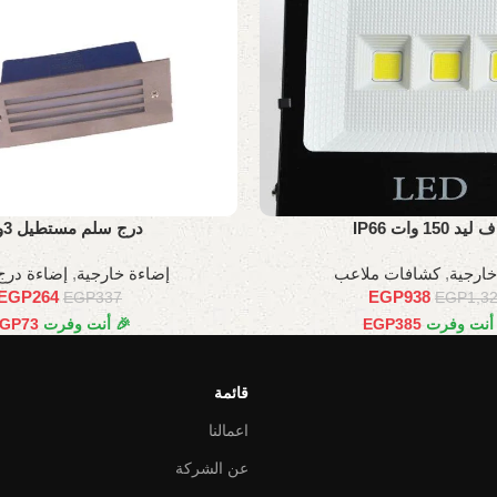
 150 وات IP66
درج سلم مستطيل 3وات
خارجية
,
كشافات ملاعب
إضاءة خارجية
,
إضاءة درج
EGP
264
EGP
938
EGP
337
EGP
1,3
 أنت وفرت
385
EGP
🎉 أنت وفرت
73
GP
قائمة
اعمالنا
عن الشركة