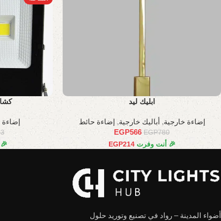
ابليك ليد
كشاف ليد
إضاءة خارجية
,
أباليك خارجية
,
إضاءة حائط
إضاءة 
EGP
566
23
EGP
780
🎉 أنت وفرت
214
EGP
🎉
أضواء المدينة – رواد في تصنيع وتوريد حلول