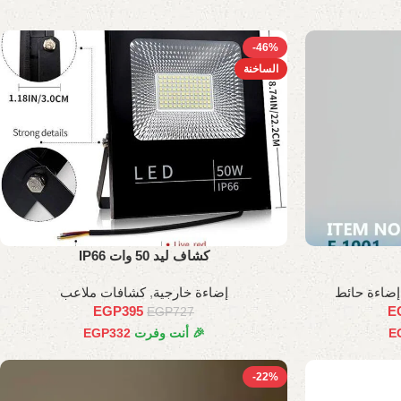
-46%
الساخنة
كشاف ليد 50 وات IP66
إضاءة حائط
إضاءة خارجية
,
كشافات ملاعب
EGP
395
E
EGP
727
E
🎉 أنت وفرت
332
EGP
-22%