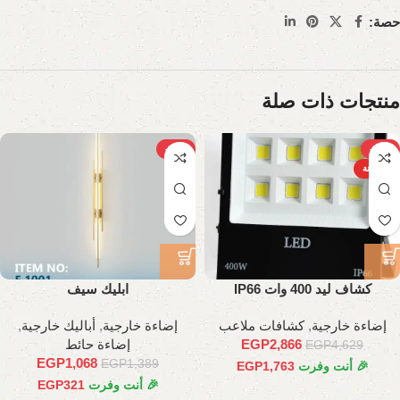
حصة:
منتجات ذات صلة
-23%
-38%
الساخنة
كشاف ليد 400 وات IP66
ابليك سيف
إضاءة خارجية
,
كشافات ملاعب
إضاءة خارجية
,
أباليك خارجية
,
2,866
EGP
إضاءة حائط
EGP
4,629
EGP
1,068
EGP
1,389
🎉 أنت وفرت
1,763
EGP
🎉 أنت وفرت
321
EGP