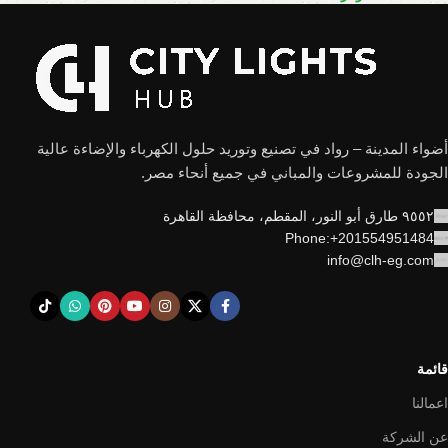
أضواء المدينة – رواد في تصنيع وتوريد حلول الكهرباء والإضاءة عالية
الجودة للمشروعات والمباني في جميع أنحاء مصر.
٩٥٥٢ طارق أبو النور، المقطم، محافظة القاهرة
Phone:+201554951484
info@clh-eg.com
قائمة
اعمالنا
عن الشركة