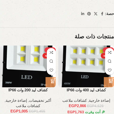
حصة:
منتجات ذات صلة
-31%
-38%
الساخنة
الساخنة
كشاف ليد 400 وات IP66
كشاف ليد 200 وات IP66
إضاءة خارجية
,
كشافات ملاعب
أكبر تخفيضات
,
إضاءة خارجية
,
2,866
EGP
كشافات ملاعب
EGP
4,629
EGP
1,005
EGP
1,455
🎉 أنت وفرت
1,763
EGP