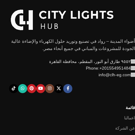
أضواء المدينة – رواد في تصنيع وتوريد حلول الكهرباء والإضاءة عالية
الجودة للمشروعات والمباني في جميع أنحاء مصر.
٩٥٥٢ طارق أبو النور، المقطم، محافظة القاهرة
Phone:+201554951484
info@clh-eg.com
قائمة
اعمالنا
عن الشركة