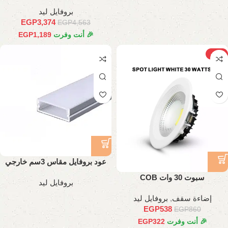
بروفايل ليد
EGP
3,374
EGP
4,563
🎉 أنت وفرت
1,189
EGP
-37%
عود بروفايل مقاس 3سم خارجي
تقيل
سبوت 30 وات COB
بروفايل ليد
إضاءة سقف
,
بروفايل ليد
EGP
538
EGP
860
🎉 أنت وفرت
322
EGP