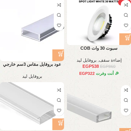
-37%
سبوت 30 وات COB
إضاءة سقف
,
بروفايل ليد
عود بروفايل مقاس 3سم خارجي
EGP
538
EGP
860
تقيل
🎉 أنت وفرت
322
EGP
بروفايل ليد