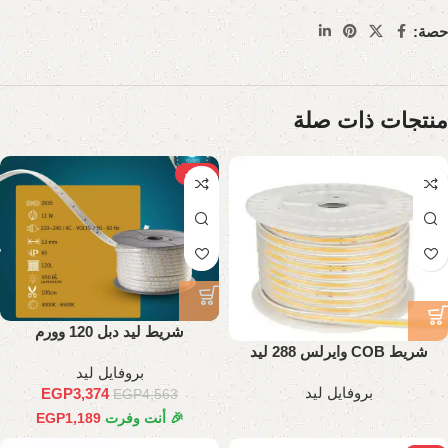
حصة:
منتجات ذات صلة
-26%
شريط ليد دبل 120 وورم
شريط COB وايرلس 288 ليد
بروفايل ليد
بروفايل ليد
EGP
3,374
EGP
4,563
🎉 أنت وفرت
1,189
EGP