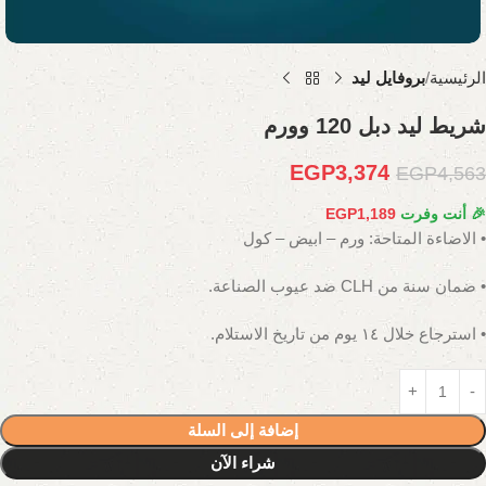
الرئيسية
بروفايل ليد
شريط ليد دبل 120 وورم
EGP
3,374
EGP
4,563
🎉 أنت وفرت
1,189
EGP
• الاضاءة المتاحة: ورم – ابيض – كول
• ضمان سنة من CLH ضد عيوب الصناعة.
• استرجاع خلال ١٤ يوم من تاريخ الاستلام.
إضافة إلى السلة
شراء الآن