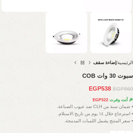
الرئيسية
إضاءة سقف
سبوت 30 وات COB
EGP
538
EGP
860
🎉 أنت وفرت
322
EGP
• ضمان سنة من CLH ضد عيوب الصناعة.
• استرجاع خلال ١٤ يوم من تاريخ الاستلام.
• سعر المنتج يشمل اللمبات المدمجة.