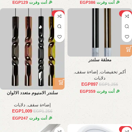
🎉 أنت وفرت
386
EGP
🎉 أنت وفرت
129
EGP
-20%
-29%
معلقة سلندر
أكبر تخفيضات
,
إضاءة سقف
,
دلايات
EGP
897
EGP
1,256
🎉 أنت وفرت
359
EGP
سلندر الامنيوم متعدد الالوان
إضاءة سقف
,
دلايات
EGP
1,009
EGP
1,256
🎉 أنت وفرت
247
EGP
-27%