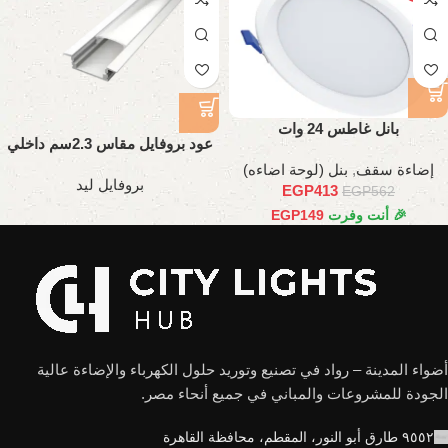
بانل غاطس 24 وات
عود بروفايل مقاس 2.3سم داخلي
تقيل
إضاءة سقف
,
بنل (لوحة اضاءه)
بروفايل ليد
EGP
413
EGP
562
🎉 أنت وفرت
149
EGP
أضواء المدينة – رواد في تصنيع وتوريد حلول الكهرباء والإضاءة عالية
الجودة للمشروعات والمباني في جميع أنحاء مصر.
٩٥٥٢ طارق أبو النور، المقطم، محافظة القاهرة