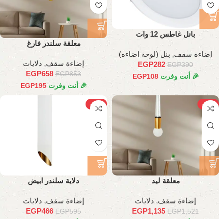
بانل غاطس 12 وات
معلقة سلندر فارغ
إضاءة سقف
,
بنل (لوحة اضاءه)
إضاءة سقف
,
دلايات
EGP
282
EGP
390
EGP
658
EGP
853
🎉 أنت وفرت
108
EGP
🎉 أنت وفرت
195
EGP
-22%
-25%
معلقة ليد
دلاية سلندر ابيض
إضاءة سقف
,
دلايات
إضاءة سقف
,
دلايات
EGP
466
EGP
1,135
EGP
595
EGP
1,521