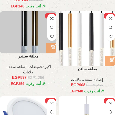
EGP
417
🎉 أنت وفرت
148
EGP
-29%
-28%
معلقة سلندر
أكبر تخفيضات
,
إضاءة سقف
,
معلقه سلندر
دلايات
EGP
897
EGP
1,256
إضاءة سقف
,
دلايات
🎉 أنت وفرت
359
EGP
EGP
908
EGP
1,256
🎉 أنت وفرت
348
EGP
-27%
-25%