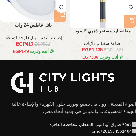
بانل غاطس 24 وات
معلقة ليد مسنفر ذهبي *اسود
إضاءة سقف
,
بنل (لوحة اضاءه)
إضاءة سقف
,
دلايات
EGP
413
EGP
562
EGP
1,135
EGP
1,521
🎉 أنت وفرت
149
EGP
🎉 أنت وفرت
386
EGP
أضواء المدينة – رواد في تصنيع وتوريد حلول الكهرباء والإضاءة عالية
الجودة للمشروعات والمباني في جميع أنحاء مصر.
٩٥٥٢ طارق أبو النور، المقطم، محافظة القاهرة
Phone:+201554951484