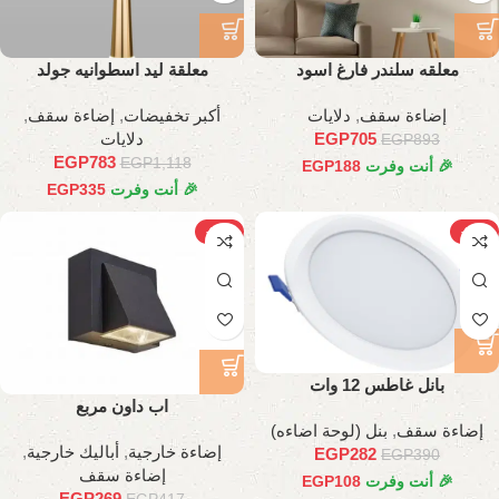
معلقه سلندر فارغ اسود
معلقة ليد اسطوانيه جولد
إضاءة سقف
,
دلايات
أكبر تخفيضات
,
إضاءة سقف
,
705
EGP
دلايات
EGP
893
EGP
783
EGP
1,118
🎉 أنت وفرت
188
EGP
🎉 أنت وفرت
335
EGP
-35%
-28%
بانل غاطس 12 وات
اب داون مربع
إضاءة سقف
,
بنل (لوحة اضاءه)
إضاءة خارجية
,
أباليك خارجية
,
EGP
282
EGP
390
إضاءة سقف
🎉 أنت وفرت
108
EGP
EGP
269