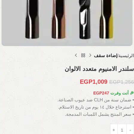
الرئيسية
إضاءة سقف
سلندر الامنيوم متعدد الالوان
EGP
1,009
EGP
1,256
🎉 أنت وفرت
247
EGP
• ضمان سنة من CLH ضد عيوب الصناعة.
• استرجاع خلال ١٤ يوم من تاريخ الاستلام.
• سعر المنتج يشمل اللمبات المدمجة.