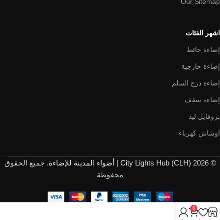
Our Sitemap
اشهر الفئات
إضاءة حائط
إضاءة خارجية
إضاءة درج السلم
إضاءة سقف
بروفايل ليد
اوشاش كهرباء
© 2026
City Lights Hub (CLH) | أضواء المدينة للإضاءة
. جميع الحقوق
محفوظة
0