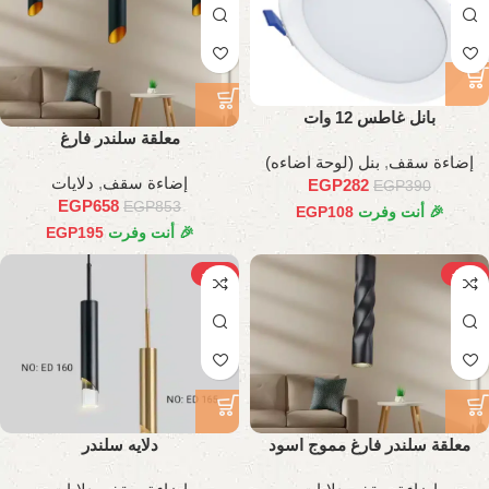
بانل غاطس 12 وات
معلقة سلندر فارغ
إضاءة سقف
,
بنل (لوحة اضاءه)
إضاءة سقف
,
دلايات
EGP
282
EGP
390
EGP
658
EGP
853
🎉 أنت وفرت
108
EGP
🎉 أنت وفرت
195
EGP
-20%
-21%
معلقة سلندر فارغ مموج اسود
دلايه سلندر