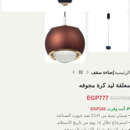
الرئيسية
إضاءة سقف
معلقة ليد كرة مجوفه
EGP
777
EGP
959
🎉 أنت وفرت
182
EGP
• ضمان سنة من CLH ضد عيوب الصناعة.
• استرجاع خلال ١٤ يوم من تاريخ الاستلام.
• سعر المنتج يشمل اللمبات المدمجة.