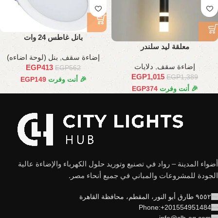
بانل غاطس 24 وات
معلقة ليد سلندر
إضاءة سقف
,
بنل (لوحة اضاءه)
إضاءة سقف
,
دلايات
EGP
413
EGP
562
EGP
1,015
EGP
1,389
🎉 أنت وفرت
149
EGP
🎉 أنت وفرت
374
EGP
أضواء المدينة – رواد في تصنيع وتوريد حلول الكهرباء والإضاءة عالية
الجودة للمشروعات والمباني في جميع أنحاء مصر.
٩٥٥٢ طارق أبو النور، المقطم، محافظة القاهرة
Phone:+201554951484
info@clh-eg.com