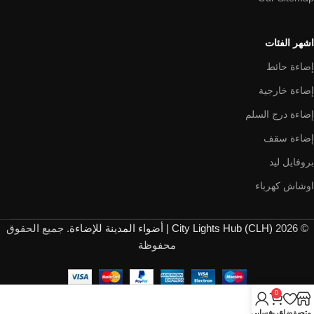
اشهر الفئات
إضاءة حائط
إضاءة خارجية
إضاءة درج السلم
إضاءة سقف
بروفايل ليد
اوشاش كهرباء
© 2026
City Lights Hub (CLH) | أضواء المدينة للإضاءة
. جميع الحقوق
محفوظة
0
متجر
مفضلة
عربة
حسابي