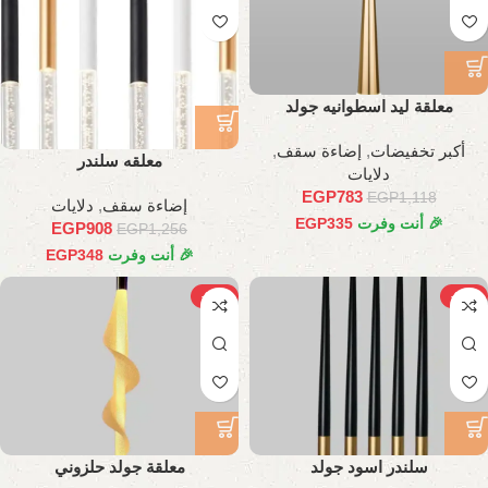
معلقة ليد اسطوانيه جولد
أكبر تخفيضات
,
إضاءة سقف
,
معلقه سلندر
دلايات
EGP
783
EGP
1,118
إضاءة سقف
,
دلايات
🎉 أنت وفرت
335
EGP
EGP
908
EGP
1,256
🎉 أنت وفرت
348
EGP
-30%
-23%
سلندر اسود جولد
معلقة جولد حلزوني