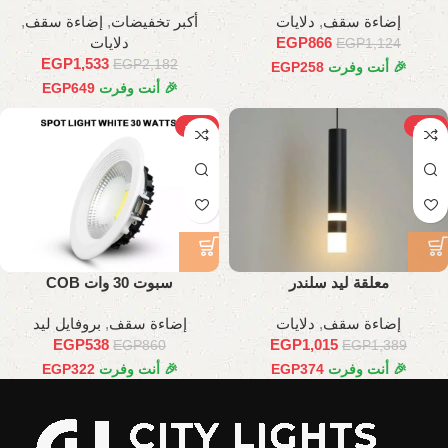
إضاءة سقف
,
دلايات
أكبر تخفيضات
,
إضاءة سقف
,
866
EGP
دلايات
EGP
1,124
EGP
1,533
EGP
2,182
🎉 أنت وفرت
258
EGP
🎉 أنت وفرت
649
EGP
-37%
-27%
معلقة ليد سلندر
سبوت 30 وات COB
إضاءة سقف
,
دلايات
إضاءة سقف
,
بروفايل ليد
EGP
538
EGP
1,015
EGP
860
EGP
1,389
🎉 أنت وفرت
374
EGP
🎉 أنت وفرت
322
EGP