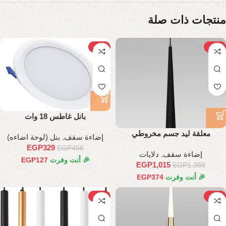
منتجات ذات صلة
-28%
-27%
بانل غاطس 18 وات
معلقة ليد جسم مخروطي
إضاءة سقف
,
بنل (لوحة اضاءه)
EGP
329
EGP
456
إضاءة سقف
,
دلايات
🎉 أنت وفرت
127
EGP
EGP
1,015
EGP
1,389
🎉 أنت وفرت
374
EGP
-28%
-30%