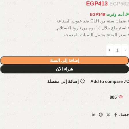
EGP
413
EGP
562
🎉 أنت وفرت
149
EGP
• ضمان سنة من CLH ضد عيوب الصناعة.
• استرجاع خلال ١٤ يوم من تاريخ الاستلام.
• سعر المنتج يشمل اللمبات المدمجة.
إضافة إلى السلة
شراء الآن
Add to compare
إضافة إلى مفضلة
985
حصة: