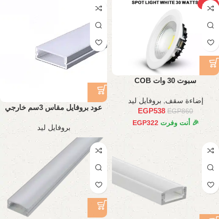
-37%
سبوت 30 وات COB
إضاءة سقف
,
بروفايل ليد
عود بروفايل مقاس 3سم خارجي
EGP
538
EGP
860
تقيل
🎉 أنت وفرت
322
EGP
بروفايل ليد