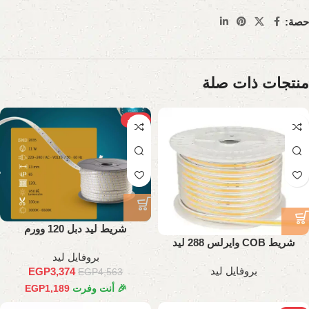
حصة:
منتجات ذات صلة
-26%
شريط ليد دبل 120 وورم
شريط COB وايرلس 288 ليد
بروفايل ليد
بروفايل ليد
EGP
3,374
EGP
4,563
🎉 أنت وفرت
1,189
EGP