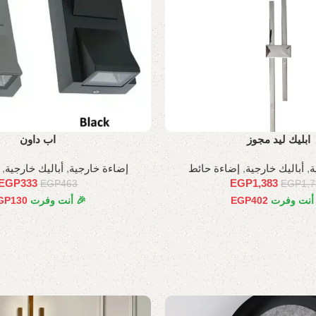
ابليك ليد مجوز
اب داون
ة
,
أباليك خارجية
,
إضاءة حائط
إضاءة خارجية
,
أباليك خارجية
,
EGP
333
EGP
1,383
EGP
463
EGP
1,
 أنت وفرت
402
EGP
🎉 أنت وفرت
130
GP