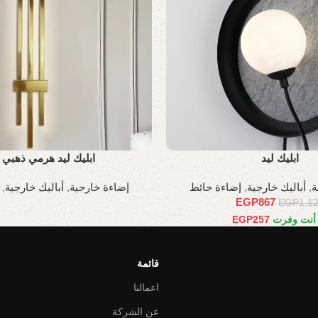
ابليك ليد
ابليك ليد هرمي ذهبي ل
ة
,
أباليك خارجية
,
إضاءة حائط
إضاءة خارجية
,
أباليك خارجية
,
EGP
867
EGP
1,1
 أنت وفرت
257
EGP
قائمة
اعمالنا
عن الشركة