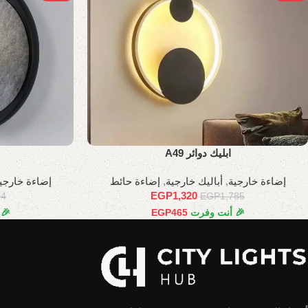
ابليك دوائر A49
إضاءة خارجية
,
أباليك خارجية
,
إضاءة حائط
إضاءة خارجي
EGP
1,320
24
EGP
1,785
🎉 أنت وفرت
465
EGP
🎉