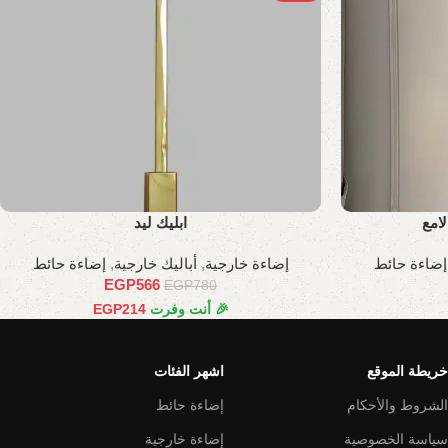
امع
ابليك ليد
إضاءة حائط
إضاءة خارجية
,
أباليك خارجية
,
إضاءة حائط
EGP
566
EGP
780
🎉 أنت وفرت
214
EGP
خريطة الموقع
اشهر الفئات
الشروط والأحكام
إضاءة حائط
سياسة الخصوصية
إضاءة خارجية