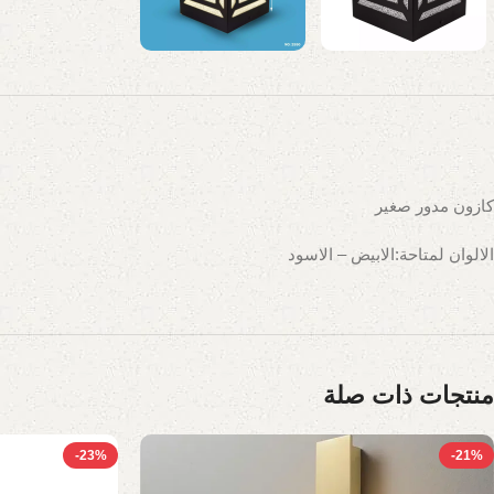
كازون مدور صغير
الالوان لمتاحة:الابيض – الاسود
منتجات ذات صلة
-23%
-21%