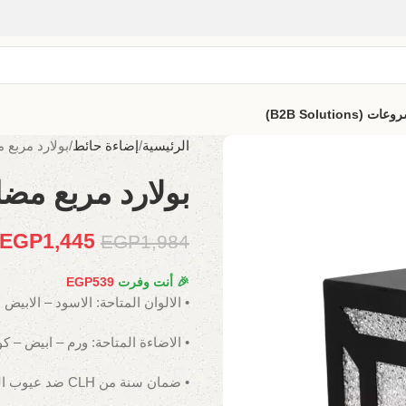
B2B Solutio)
الرئيسية
إضاءة حائط
بولارد مربع 
بولارد مربع مض
EGP
1,445
EGP
1,984
🎉 أنت وفرت
539
EGP
• الالوان المتاحة: الاسود – الابيض
• الاضاءة المتاحة: ورم – ابيض – ك
• ضمان سنة من CLH ضد عيوب الصناعة.