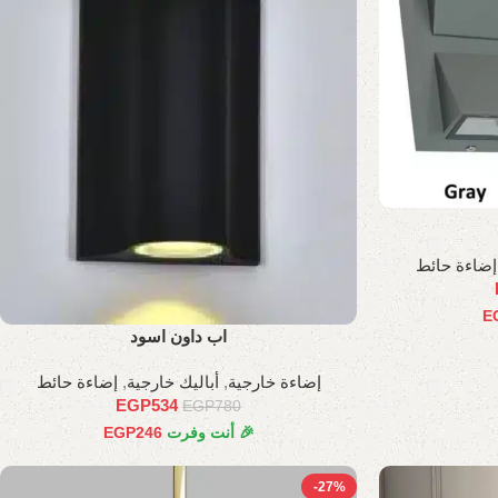
إضاءة حائط
E
اب داون اسود
إضاءة خارجية
,
أباليك خارجية
,
إضاءة حائط
EGP
534
EGP
780
🎉 أنت وفرت
246
EGP
-27%