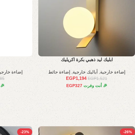
ابليك ليد ذهبي بكرة اكريليك
إضاءة خارجية
,
أباليك خارجية
,
إضاءة حائط
إضاءة خارجي
EGP
1,194
785
EGP
1,521
🎉 أنت وفرت
327
EGP
🎉
-23%
-26%