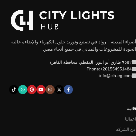
أضواء المدينة – رواد في تصنيع وتوريد حلول الكهرباء والإضاءة عالية
الجودة للمشروعات والمباني في جميع أنحاء مصر.
٩٥٥٢ طارق أبو النور، المقطم، محافظة القاهرة
Phone:+201554951484
info@clh-eg.com
قائمة
اعمالنا
عن الشركة