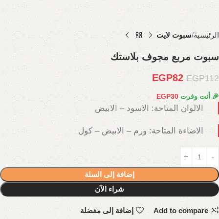
الرئيسية
سبوت لايت
سبوت مربع مجوف بلاستك
EGP
82
EGP
112
🎉 أنت وفرت
30
EGP
الالوان المتاحة: الاسود – الابيض
الاضاءة المتاحة: ورم – الابيض – كول
إضافة إلى السلة
شراء الآن
Add to compare
إضافة إلى مفضلة