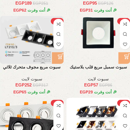
EGP
189
EGP
95
EGP
251
EGP
126
🎉 أنت وفرت
31
EGP
🎉 أنت وفرت
62
EGP
-21%
-34%
سبوت سمبل مربع قلب بلاستيك
سبوت مربع مجوف متحرك ثلاثي
سبوت لايت
سبوت لايت
EGP
252
EGP
57
EGP
317
EGP
86
🎉 أنت وفرت
29
EGP
🎉 أنت وفرت
65
EGP
-15%
-30%