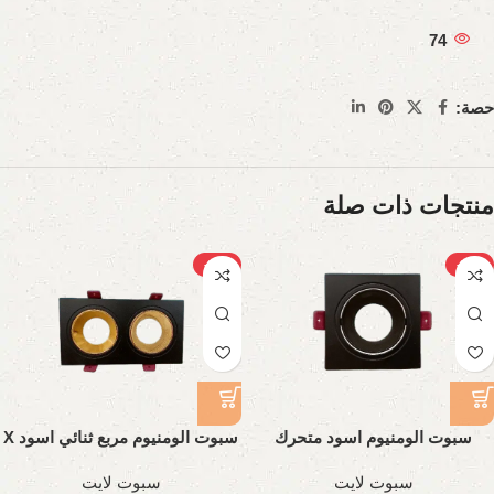
74
حصة:
منتجات ذات صلة
-25%
-24%
سبوت الومنيوم اسود متحرك
سبوت الومنيوم مربع ثنائي اسود X
جولد
سبوت لايت
سبوت لايت