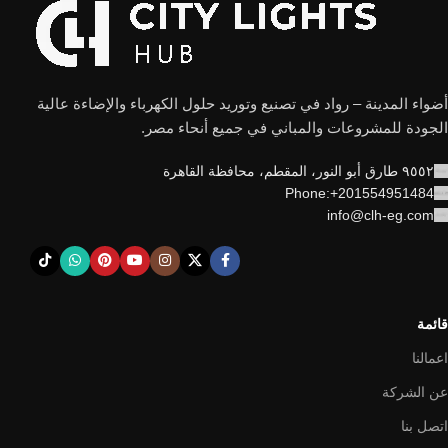
أضواء المدينة – رواد في تصنيع وتوريد حلول الكهرباء والإضاءة عالية
الجودة للمشروعات والمباني في جميع أنحاء مصر.
٩٥٥٢ طارق أبو النور، المقطم، محافظة القاهرة
Phone:+201554951484
info@clh-eg.com
قائمة
اعمالنا
عن الشركة
اتصل بنا