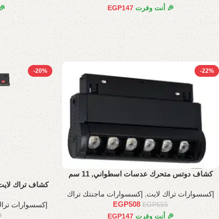
🎉 أنت وفرت
147
EGP
🎉
-20%
-22%
كشاف دوتس متحرك عدسات اسطواني, 11 سم
كشاف تراك لايت م
إكسسوارات تراك لايت
,
إكسسوارات ماجنتك تراك
EGP
508
إكسسوارات تراك
EGP
655
9
🎉 أنت وفرت
147
EGP