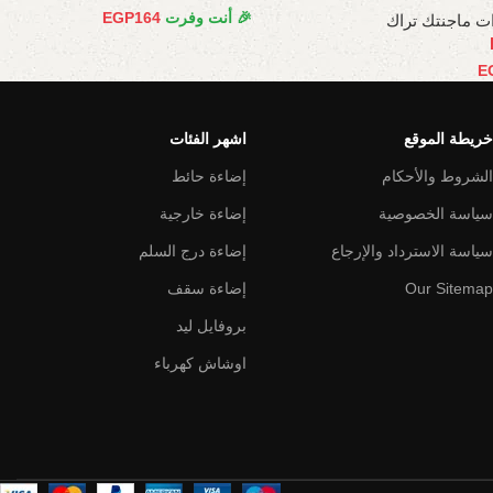
🎉 أنت وفرت
164
EGP
ت ماجنتك تراك
E
خريطة الموقع
اشهر الفئات
الشروط والأحكام
إضاءة حائط
سياسة الخصوصية
إضاءة خارجية
سياسة الاسترداد والإرجاع
إضاءة درج السلم
Our Sitemap
إضاءة سقف
بروفايل ليد
اوشاش كهرباء