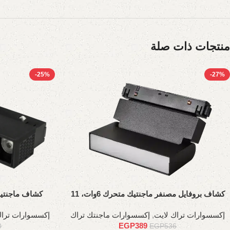
منتجات ذات صلة
-25%
-27%
كشاف بروفايل مصنفر ماجنتيك متحرك 6وات، 11
كشاف ماجنتيك عدسا
سم
إكسسوارات تراك لايت
,
إكسسوارات ماجنتك تراك
إكسسوارات تراك
EGP
389
0
EGP
536