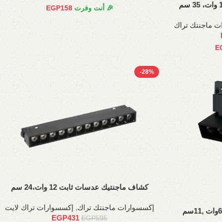
🎉 أنت وفرت
158
EGP
ت ماجنتك تراك
E
-28%
كشاف ماجنتيك عدسات ثابت 12 وات،24 سم
إكسسوارات ماجنتك تراك
,
إكسسوارات تراك لايت
EGP
431
EGP
595