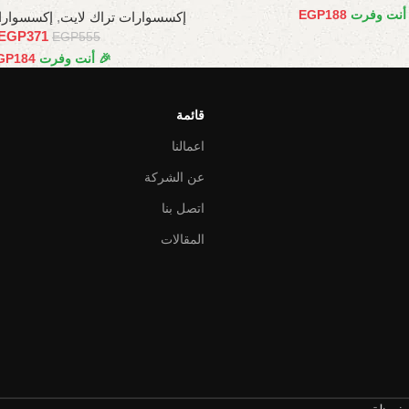
 أنت وفرت
188
EGP
إكسسوارات تراك لايت
,
إكسسوارا
EGP
371
EGP
555
🎉 أنت وفرت
184
GP
قائمة
اعمالنا
عن الشركة
اتصل بنا
المقالات