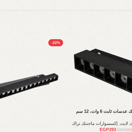
-22%
ت ثابت 6 وات، 12 سم
 لايت
,
إكسسوارات ماجنتك تراك
EGP
293
EGP
39