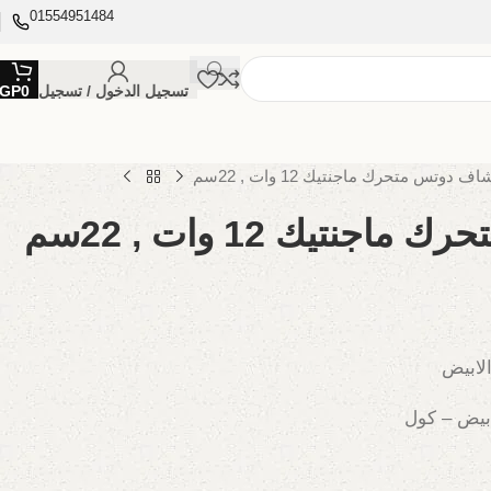
01554951484
تسجيل الدخول / تسجيل
0
GP
ف دوتس متحرك ماجنتيك 12 وات , 22سم
نتيك 12 وات , 22سم
الابيض
ابيض – كول