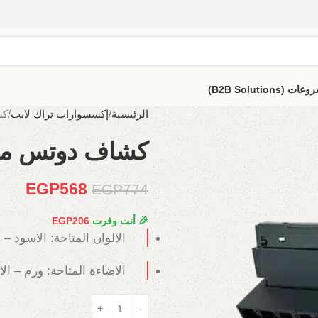
B2B Solutio)
الرئيسية
إكسسوارات تراك لايت
كشا
كشاف دوتس متحرك ماج
EGP
568
EGP
774
🎉 أنت وفرت
206
EGP
الالوان المتاحة: الاسود – 
الاضاءة المتاحة: ورم – ال