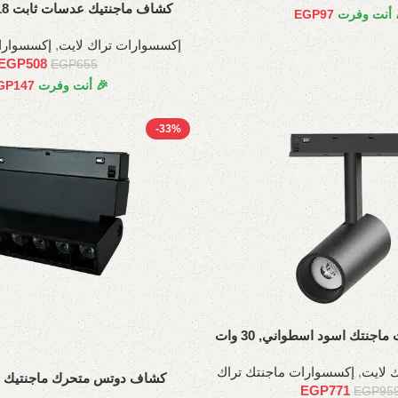
كشاف ماجنتيك عدسات ثابت 18 وات، 35 سم
 أنت وفرت
97
EGP
إكسسوارات تراك لايت
,
إكسسوارا
EGP
508
EGP
655
🎉 أنت وفرت
147
GP
-33%
اجنتك اسود اسطواني, 30 وات
 لايت
,
إكسسوارات ماجنتك تراك
كشاف دوتس متحرك ماجنتيك 6وات ,11سم
EGP
771
EGP
95