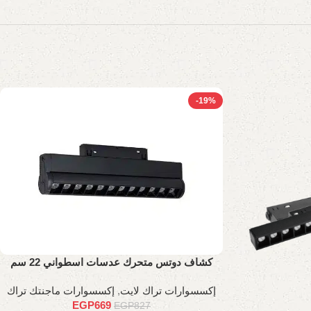
-19%
كشاف دوتس متحرك عدسات اسطواني 22 سم
إكسسوارات تراك لايت
,
إكسسوارات ماجنتك تراك
EGP
669
EGP
827