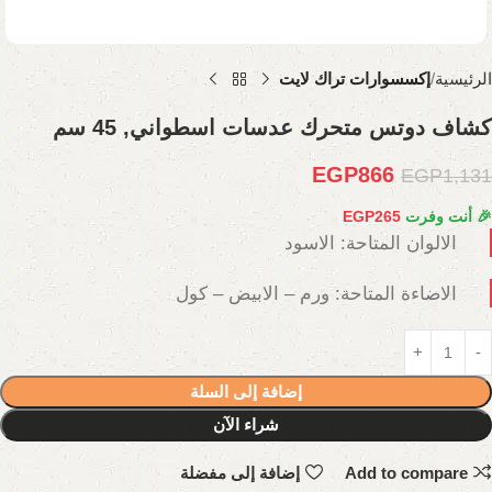
الرئيسية
إكسسوارات تراك لايت
كشاف دوتس متحرك عدسات اسطواني, 45 سم
EGP
866
EGP
1,131
🎉 أنت وفرت
265
EGP
الالوان المتاحة: الاسود
الاضاءة المتاحة: ورم – الابيض – كول
إضافة إلى السلة
شراء الآن
Add to compare
إضافة إلى مفضلة