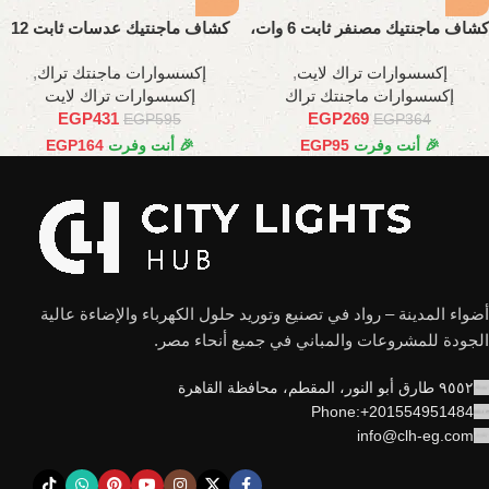
كشاف ماجنتيك مصنفر ثابت 6 وات،
كشاف ماجنتيك عدسات ثابت 12
11 سم
وات،24 سم
إكسسوارات تراك لايت
,
إكسسوارات ماجنتك تراك
,
إكسسوارات ماجنتك تراك
إكسسوارات تراك لايت
EGP
431
EGP
269
EGP
595
EGP
364
🎉 أنت وفرت
95
EGP
🎉 أنت وفرت
164
EGP
أضواء المدينة – رواد في تصنيع وتوريد حلول الكهرباء والإضاءة عالية
الجودة للمشروعات والمباني في جميع أنحاء مصر.
٩٥٥٢ طارق أبو النور، المقطم، محافظة القاهرة
Phone:+201554951484
info@clh-eg.com