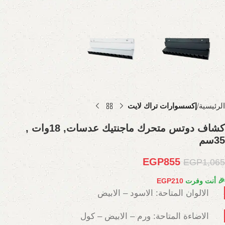
الرئيسية
إكسسوارات تراك لايت
كشاف دوتس متحرك ماجنتيك عدسات, 18وات ,
35سم
EGP
855
EGP
1,065
🎉 أنت وفرت
210
EGP
الالوان المتاحة: الاسود – الابيض
الاضاءة المتاحة: ورم – الابيض – كول