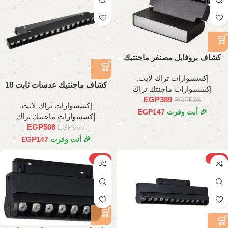
كشاف بروفايل مصنفر ماجنتيك
متحرك 6وات، 11 سم
إكسسوارات تراك لايت
,
كشاف ماجنتيك عدسات ثابت 18
إكسسوارات ماجنتك تراك
وات، 35 سم
EGP
389
EGP
536
إكسسوارات تراك لايت
,
🎉 أنت وفرت
147
EGP
إكسسوارات ماجنتك تراك
EGP
508
EGP
655
🎉 أنت وفرت
147
EGP
-22%
-16%