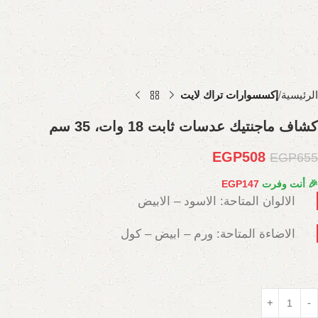
الرئيسية
إكسسوارات تراك لايت
كشاف ماجنتيك عدسات ثابت 18 وات، 35 سم
EGP
508
EGP
655
🎉 أنت وفرت
147
EGP
الالوان المتاحة: الاسود – الابيض
الاضاءة المتاحة: ورم – ابيض – كول