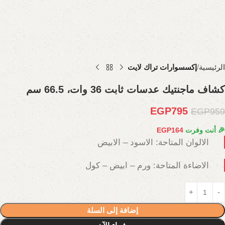
الرئيسية
إكسسوارات تراك لايت
كشاف ماجنتيك عدسات ثابت 36 وات، 66.5 سم
EGP
795
EGP
959
🎉 أنت وفرت
164
EGP
الالوان المتاحة: الاسود – الابيض
الاضاءة المتاحة: ورم – ابيض – كول
إضافة إلى السلة