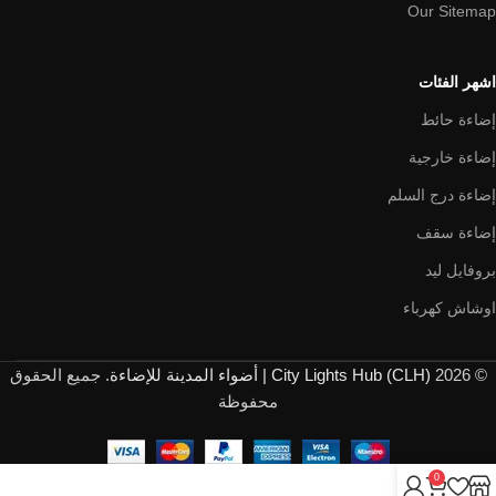
Our Sitemap
اشهر الفئات
إضاءة حائط
إضاءة خارجية
إضاءة درج السلم
إضاءة سقف
بروفايل ليد
اوشاش كهرباء
© 2026
City Lights Hub (CLH) | أضواء المدينة للإضاءة
. جميع الحقوق
محفوظة
0