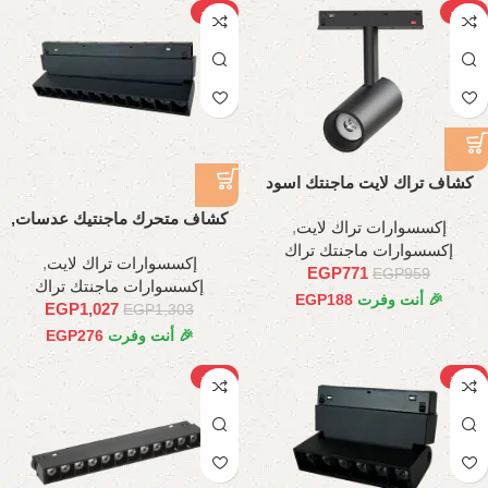
-21%
-20%
كشاف تراك لايت ماجنتك اسود
اسطواني, 30 وات
كشاف متحرك ماجنتيك عدسات,
إكسسوارات تراك لايت
,
24وات , 45سم
إكسسوارات ماجنتك تراك
إكسسوارات تراك لايت
,
EGP
771
EGP
959
إكسسوارات ماجنتك تراك
🎉 أنت وفرت
188
EGP
EGP
1,027
EGP
1,303
🎉 أنت وفرت
276
EGP
-28%
-33%