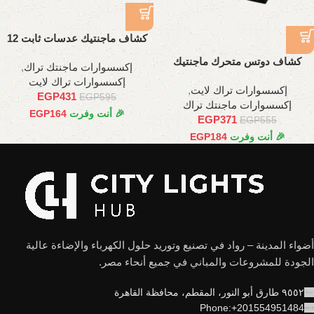
كشاف ماجنتيك عدسات ثابت 12
وات،24 سم
كشاف دوتس متحرك ماجنتيك
إكسسوارات ماجنتك تراك
,
6وات ,11سم
إكسسوارات تراك لايت
إكسسوارات تراك لايت
,
EGP
431
EGP
595
إكسسوارات ماجنتك تراك
🎉 أنت وفرت
164
EGP
EGP
371
EGP
555
🎉 أنت وفرت
184
EGP
أضواء المدينة – رواد في تصنيع وتوريد حلول الكهرباء والإضاءة عالية
الجودة للمشروعات والمباني في جميع أنحاء مصر.
٩٥٥٢ طارق أبو النور، المقطم، محافظة القاهرة
Phone:+201554951484