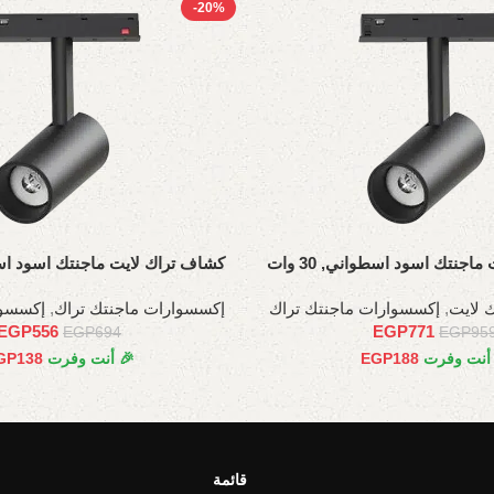
-20%
اجنتك اسود اسطواني, 30 وات
كشاف تراك لايت ماجنتك اسود اسطوان
 لايت
,
إكسسوارات ماجنتك تراك
إكسسوارات ماجنتك تراك
,
إكسسوا
EGP
556
EGP
771
EGP
694
EGP
95
 أنت وفرت
188
EGP
🎉 أنت وفرت
138
GP
قائمة