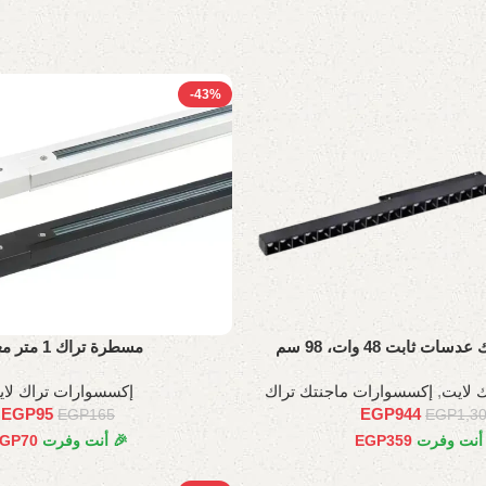
-43%
 ثابت 48 وات، 98 سم
مسطرة تراك 1 متر معدن
 لايت
,
إكسسوارات ماجنتك تراك
إكسسوارات تراك لا
EGP
95
EGP
944
EGP
165
EGP
1,3
 أنت وفرت
359
EGP
🎉 أنت وفرت
70
GP