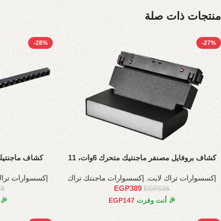
منتجات ذات صلة
-28%
-27%
كشاف بروفايل مصنفر ماجنتيك متحرك 6وات، 11
كشاف ماجنتيك عدسات
سم
إكسسوارات تراك لايت
,
إكسسوارات ماجنتك تراك
إكسسوارات تراك
EGP
389
03
EGP
536
🎉 أنت وفرت
147
EGP
🎉