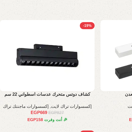
-19%
كشاف دوتس متحرك عدسات اسطواني 22 سم
يت
إكسسوارات تراك لايت
,
إكسسوارات ماجنتك تراك
EGP
669
EGP
827
E
🎉 أنت وفرت
158
EGP