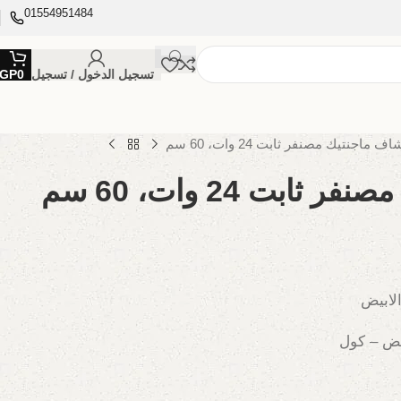
01554951484
تسجيل الدخول / تسجيل
0
GP
ف ماجنتيك مصنفر ثابت 24 وات، 60 سم
ابت 24 وات، 60 سم
الابيض
بيض – كول