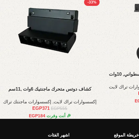
-33%
ي, 10وات
رات تراك لايت
كشاف دوتس متحرك ماجنتيك 6وات ,11سم
E
إكسسوارات تراك لايت
,
إكسسوارات ماجنتك تراك
EGP
371
EGP
555
🎉 أنت وفرت
184
EGP
خريطة الموقع
اشهر الفئات