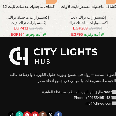
كشاف ماجنتيك مصنفر ثابت 6 وات،
كشاف ماجنتيك عدسات ثابت 12
11 سم
وات،24 سم
إكسسوارات تراك لايت
,
إكسسوارات ماجنتك تراك
,
إكسسوارات ماجنتك تراك
إكسسوارات تراك لايت
EGP
431
EGP
269
EGP
595
EGP
364
🎉 أنت وفرت
95
EGP
🎉 أنت وفرت
164
EGP
أضواء المدينة – رواد في تصنيع وتوريد حلول الكهرباء والإضاءة عالية
الجودة للمشروعات والمباني في جميع أنحاء مصر.
٩٥٥٢ طارق أبو النور، المقطم، محافظة القاهرة
Phone:+201554951484
info@clh-eg.com