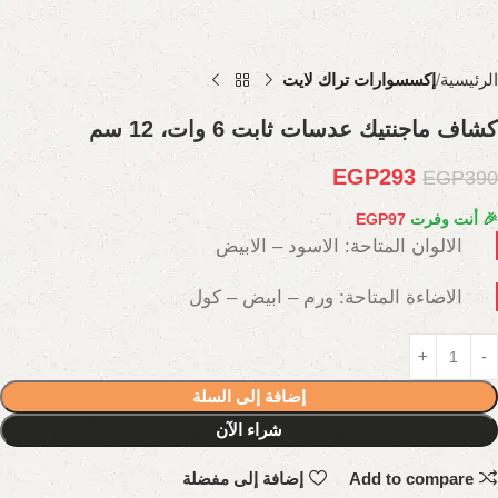
الرئيسية
إكسسوارات تراك لايت
كشاف ماجنتيك عدسات ثابت 6 وات، 12 سم
EGP
293
EGP
390
🎉 أنت وفرت
97
EGP
الالوان المتاحة: الاسود – الابيض
الاضاءة المتاحة: ورم – ابيض – كول
إضافة إلى السلة
شراء الآن
Add to compare
إضافة إلى مفضلة