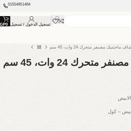
01554951484
تسجيل الدخول / تسجيل
0
GP
ف ماجنتيك مصنفر متحرك 24 وات، 45 سم
متحرك 24 وات، 45 سم
الابيض
ابيض – كول