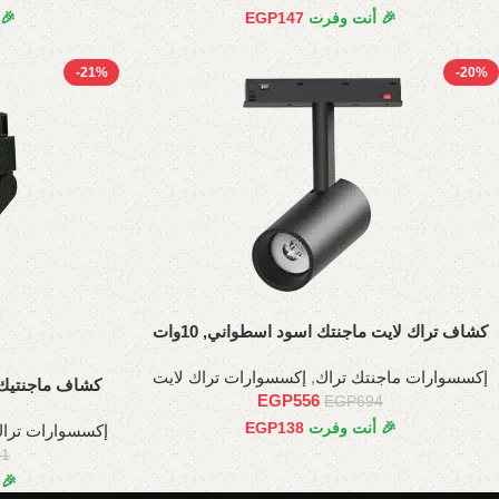
🎉 أنت وفرت
147
EGP
🎉
-21%
-20%
كشاف تراك لايت ماجنتك اسود اسطواني, 10وات
إكسسوارات ماجنتك تراك
,
إكسسوارات تراك لايت
كشاف ماجنتيك مصنفر 
EGP
556
EGP
694
🎉 أنت وفرت
138
EGP
إكسسوارات تراك
91
🎉