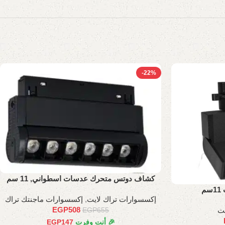
-22%
كشاف دوتس متحرك عدسات اسطواني, 11 سم
م
إكسسوارات تراك لايت
,
إكسسوارات ماجنتك تراك
EGP
508
يت
EGP
655
🎉 أنت وفرت
147
EGP