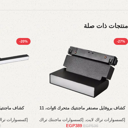
منتجات ذات صلة
-20%
-27%
كشاف بروفايل مصنفر ماجنتيك متحرك 6وات، 11
كشاف ماجنتيك مصنفر
سم
إكسسوارات تراك لايت
,
إكسسوارات ماجنتك تراك
إكسسوارات تراك
EGP
389
2
EGP
536