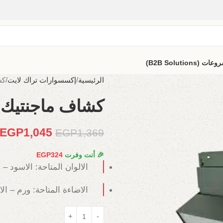
B2B Solutio)
الرئيسية
إكسسوارات تراك لايت
كشا
كشاف ماجنتيك مصنفر 
EGP
1,045
EGP
1,369
🎉 أنت وفرت
324
EGP
الالوان المتاحة: الاسود – 
الاضاءة المتاحة: ورم – ال