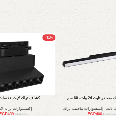
-31%
 ثابت 24 وات، 60 سم
كشاف تراك لايت عدسات 11س
 لايت
,
إكسسوارات ماجنتك تراك
إكسسوارات تراك لا
EGP
409
EGP
466
EGP
595
EGP
58