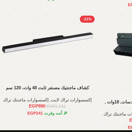
E
-21%
كشاف ماجنتيك مصنفر ثابت 48 وات، 120 سم
إكسسوارات تراك لايت
,
إكسسوارات ماجنتك تراك
كشاف دوتس متحرك ماجنتيك عدسات, 18وات ,
EGP
890
EGP
1,131
🎉 أنت وفرت
241
EGP
ت ماجنتك تراك
E