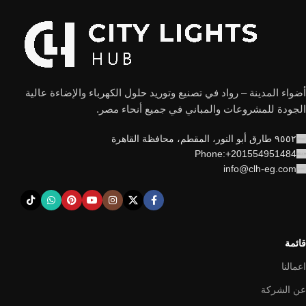
أضواء المدينة – رواد في تصنيع وتوريد حلول الكهرباء والإضاءة عالية
الجودة للمشروعات والمباني في جميع أنحاء مصر.
٩٥٥٢ طارق أبو النور، المقطم، محافظة القاهرة
Phone:+201554951484
info@clh-eg.com
قائمة
اعمالنا
عن الشركة