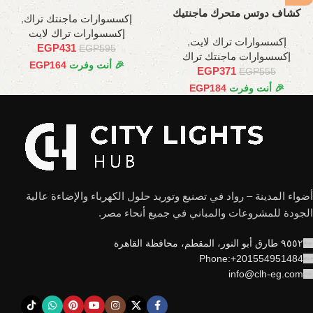
وات،24 سم
كشاف دوتس متحرك ماجنتيك
إكسسوارات ماجنتك تراك
,
6وات ,11سم
إكسسوارات تراك لايت
إكسسوارات تراك لايت
,
EGP
431
EGP
595
إكسسوارات ماجنتك تراك
🎉 أنت وفرت
164
EGP
EGP
371
EGP
555
🎉 أنت وفرت
184
EGP
أضواء المدينة – رواد في تصنيع وتوريد حلول الكهرباء والإضاءة عالية
الجودة للمشروعات والمباني في جميع أنحاء مصر.
٩٥٥٢ طارق أبو النور، المقطم، محافظة القاهرة
Phone:+201554951484
info@clh-eg.com