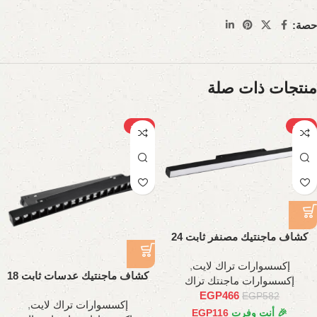
حصة:
منتجات ذات صلة
-22%
-20%
كشاف ماجنتيك مصنفر ثابت 24
وات، 60 سم
إكسسوارات تراك لايت
,
كشاف ماجنتيك عدسات ثابت 18
إكسسوارات ماجنتك تراك
وات، 35 سم
EGP
466
EGP
582
إكسسوارات تراك لايت
,
🎉 أنت وفرت
116
EGP