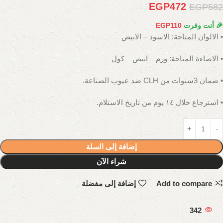
EGP
472
EGP
582
🎉 أنت وفرت
110
EGP
• الالوان المتاحة: الاسود – الابيض
• الاضاءة المتاحة: ورم – ابيض – كول
• ضمان 3سنوات من CLH ضد عيوب الصناعة.
• استرجاع خلال ١٤ يوم من تاريخ الاستلام.
إضافة إلى السلة
شراء الآن
Add to compare
إضافة إلى مفضلة
342