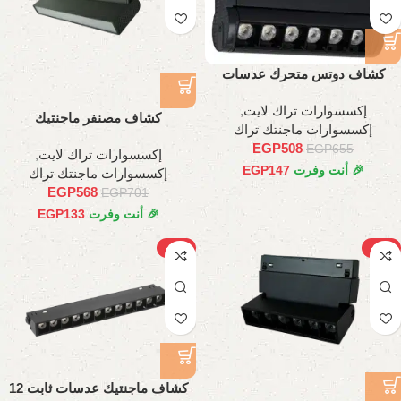
كشاف دوتس متحرك عدسات
اسطواني, 11 سم
إكسسوارات تراك لايت
,
كشاف مصنفر ماجنتيك
إكسسوارات ماجنتك تراك
متحرك12وات، 22 سم
EGP
508
EGP
655
إكسسوارات تراك لايت
,
🎉 أنت وفرت
147
EGP
إكسسوارات ماجنتك تراك
EGP
568
EGP
701
🎉 أنت وفرت
133
EGP
-28%
-33%
كشاف ماجنتيك عدسات ثابت 12