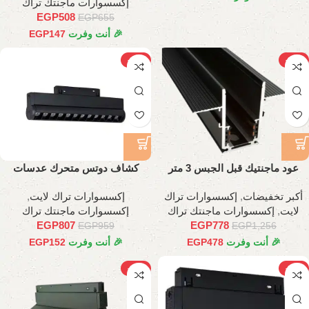
إكسسوارات ماجنتك تراك
EGP
508
EGP
655
🎉 أنت وفرت
147
EGP
-16%
-38%
عود ماجنتيك قبل الجبس 3 متر
كشاف دوتس متحرك عدسات
اسطواني 35 سم
أكبر تخفيضات
,
إكسسوارات تراك
إكسسوارات تراك لايت
,
لايت
,
إكسسوارات ماجنتك تراك
إكسسوارات ماجنتك تراك
EGP
807
EGP
778
EGP
959
EGP
1,256
🎉 أنت وفرت
478
EGP
🎉 أنت وفرت
152
EGP
-19%
-22%