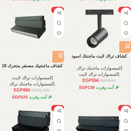
-21%
-20%
كشاف تراك لايت ماجنتك اسود
اسطواني, 10وات
كشاف ماجنتيك مصنفر متحرك 18
إكسسوارات ماجنتك تراك
,
وات، 35 سم
إكسسوارات تراك لايت
إكسسوارات تراك لايت
,
EGP
556
EGP
694
إكسسوارات ماجنتك تراك
🎉 أنت وفرت
138
EGP
EGP
866
EGP
1,091
🎉 أنت وفرت
225
EGP
-33%
-27%