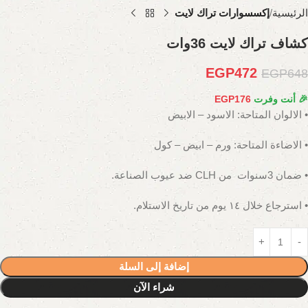
الرئيسية
إكسسوارات تراك لايت
كشاف تراك لايت 36وات
EGP
472
EGP
648
🎉 أنت وفرت
176
EGP
• الالوان المتاحة: الاسود – الابيض
• الاضاءة المتاحة: ورم – ابيض – كول
• ضمان 3سنوات من CLH ضد عيوب الصناعة.
• استرجاع خلال ١٤ يوم من تاريخ الاستلام.
إضافة إلى السلة
شراء الآن