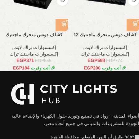
كشاف دوتس متحرك ماجنتيك 12
كشاف دوتس متحرك ماجنتيك
وات , 22سم
6وات ,11سم
إكسسوارات تراك لايت
,
إكسسوارات تراك لايت
,
إكسسوارات ماجنتك تراك
إكسسوارات ماجنتك تراك
EGP
371
EGP
568
EGP
555
EGP
774
🎉 أنت وفرت
206
EGP
🎉 أنت وفرت
184
EGP
أضواء المدينة – رواد في تصنيع وتوريد حلول الكهرباء والإضاءة عالية
الجودة للمشروعات والمباني في جميع أنحاء مصر.
٩٥٥٢ طارق أبو النور، المقطم، محافظة القاهرة