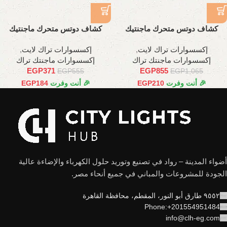
كشاف دوتس متحرك ماجنتيك
كشاف دوتس متحرك ماجنتيك
عدسات, 18وات , 35سم
6وات ,11سم
إكسسوارات تراك لايت
,
إكسسوارات تراك لايت
,
إكسسوارات ماجنتك تراك
إكسسوارات ماجنتك تراك
EGP
371
EGP
855
EGP
555
EGP
1,065
🎉 أنت وفرت
210
EGP
🎉 أنت وفرت
184
EGP
أضواء المدينة – رواد في تصنيع وتوريد حلول الكهرباء والإضاءة عالية
الجودة للمشروعات والمباني في جميع أنحاء مصر.
٩٥٥٢ طارق أبو النور، المقطم، محافظة القاهرة
Phone:+201554951484
info@clh-eg.com