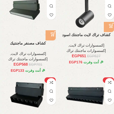
كشاف تراك لايت ماجنتك اسود
اسطواني, 20وات
كشاف مصنفر ماجنتيك
إكسسوارات تراك لايت
,
متحرك12وات، 22 سم
إكسسوارات ماجنتك تراك
إكسسوارات تراك لايت
,
EGP
651
EGP
827
إكسسوارات ماجنتك تراك
🎉 أنت وفرت
176
EGP
EGP
568
EGP
701
🎉 أنت وفرت
133
EGP
-33%
-20%