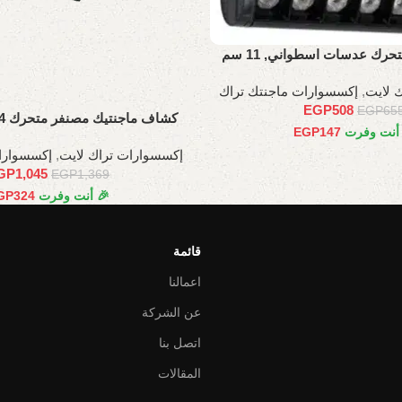
ك عدسات اسطواني, 11 سم
 لايت
,
إكسسوارات ماجنتك تراك
EGP
508
EGP
65
كشاف ماجنتيك مصنفر متحرك 24 وات، 45 سم
 أنت وفرت
147
EGP
إكسسوارات تراك لايت
,
إكسسوارا
GP
1,045
EGP
1,369
🎉 أنت وفرت
324
GP
قائمة
اعمالنا
عن الشركة
اتصل بنا
المقالات