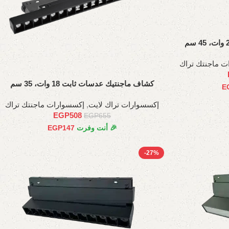
ت ماجنتك تراك
كشاف ماجنتيك عدسات ثابت 18 وات، 35 سم
E
إكسسوارات تراك لايت
,
إكسسوارات ماجنتك تراك
EGP
508
EGP
655
🎉 أنت وفرت
147
EGP
-27%