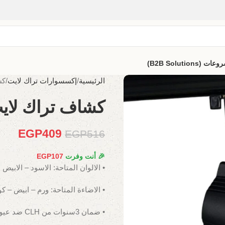
B2B Solutio)
الرئيسية
إكسسوارات تراك لايت
كشا
كشاف تراك لايت 30 
EGP
409
EGP
516
🎉 أنت وفرت
107
EGP
• الالوان المتاحة: الاسود – الابيض
• الاضاءة المتاحة: ورم – ابيض – ك
• ضمان 3سنوات من CLH ضد عيوب الصناعة.