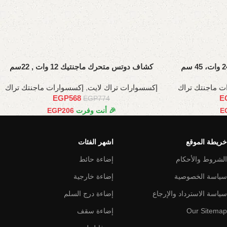
كشاف دوتس متحرك ماجنتيك 12 وات , 22سم
ت ماجنتك تراك
إكسسوارات تراك لايت
,
إكسسوارات ماجنتك تراك
EGP
568
E
EGP
774
E
🎉 أنت وفرت
206
EGP
خريطة الموقع
اشهر الفئات
الشروط والأحكام
إضاءة حائط
سياسة الخصوصية
إضاءة خارجية
سياسة الاسترداد والإرجاع
إضاءة درج السلم
Our Sitemap
إضاءة سقف