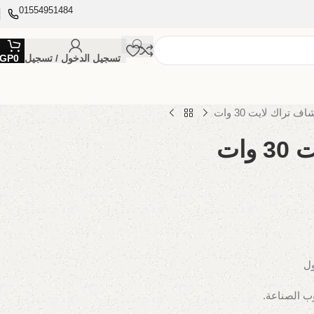
01554951484
تسجيل الدخول / تسجيل
0
GP
ف تراك لايت 30 وات
وات
ول