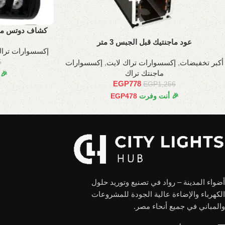
كشاف دوتس متحر
عود ماجنتيك قبل الجبس 3 متر
إكسسوارات تراك
أكبر تخفيضات
,
إكسسوارات تراك لايت
,
إكسسوارات
5
ماجنتك تراك
🎉
EGP
778
EGP
1,256
🎉 أنت وفرت
478
EGP
أضواء المدينة – رواد في تصنيع وتوريد حلول
الكهرباء والإضاءة عالية الجودة للمشروعات
والمباني في جميع أنحاء مصر.