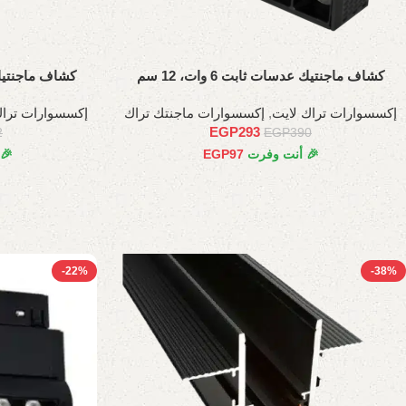
كشاف ماجنتيك عدسات ثابت 6 وات، 12 سم
كشاف ماجنتيك مصنفر
إكسسوارات تراك لايت
,
إكسسوارات ماجنتك تراك
إكسسوارات تراك
EGP
293
2
EGP
390
🎉 أنت وفرت
97
EGP
🎉
-22%
-38%