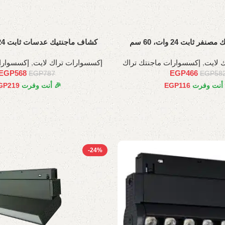
 ثابت 24 وات، 60 سم
كشاف ماجنتيك عدسات ثابت 24 وات، 45 سم
 لايت
,
إكسسوارات ماجنتك تراك
إكسسوارات تراك لايت
,
إكسسوارا
EGP
568
EGP
466
EGP
787
EGP
58
 أنت وفرت
116
EGP
🎉 أنت وفرت
219
GP
-24%