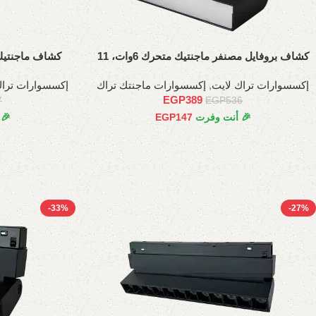
كشاف بروفايل مصنفر ماجنتيك متحرك 6وات، 11
كشاف ماجنتيك عدسات
سم
إكسسوارات تراك لايت
,
إكسسوارات ماجنتك تراك
إكسسوارات تراك
EGP
389
7
EGP
536
🎉 أنت وفرت
147
EGP
🎉
-33%
-27%