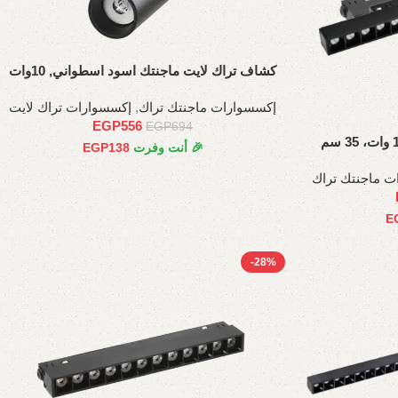
كشاف تراك لايت ماجنتك اسود اسطواني, 10وات
إكسسوارات ماجنتك تراك
,
إكسسوارات تراك لايت
EGP
556
EGP
694
🎉 أنت وفرت
138
EGP
ت ماجنتك تراك
E
-28%