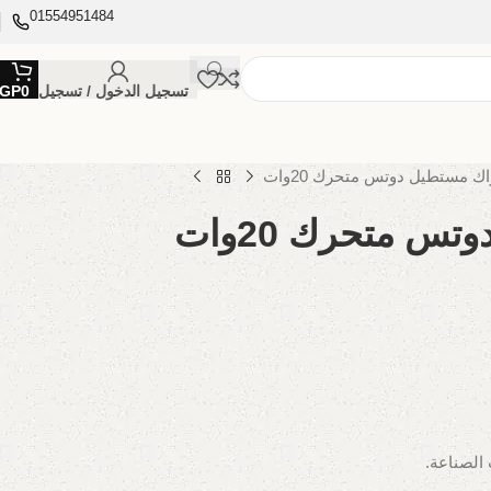
01554951484
تسجيل الدخول / تسجيل
0
GP
اك مستطيل دوتس متحرك 20وات
س متحرك 20وات