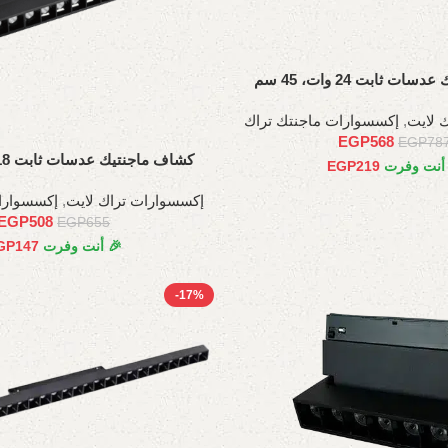
 ثابت 24 وات، 45 سم
 لايت
,
إكسسوارات ماجنتك تراك
EGP
568
EGP
78
كشاف ماجنتيك عدسات ثابت 18 وات، 35 سم
 أنت وفرت
219
EGP
إكسسوارات تراك لايت
,
إكسسوارا
EGP
508
EGP
655
🎉 أنت وفرت
147
GP
-17%