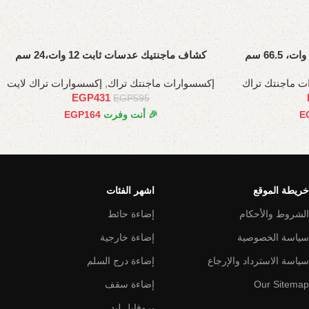
كشاف ماجنتيك عدسات ثابت 12 وات،24 سم
ت ماجنتك تراك
إكسسوارات ماجنتك تراك
,
إكسسوارات تراك لايت
EGP
431
EGP
595
E
🎉 أنت وفرت
164
EGP
خريطة الموقع
اشهر الفئات
الشروط والأحكام
إضاءة حائط
سياسة الخصوصية
إضاءة خارجية
سياسة الاسترداد والإرجاع
إضاءة درج السلم
Our Sitemap
إضاءة سقف
بروفايل ليد