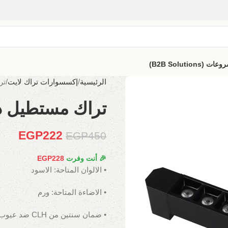
B2B Solutio)
الرئيسية
إكسسوارات تراك لايت
تر
تراك مستطيل دوت
EGP
222
EGP
450
🎉 أنت وفرت
228
EGP
• الالوان المتاحة: الاسود
• الاضاءة المتاحة: ورم
• ضمان سنتين من CLH ضد عيوب الصناعة.