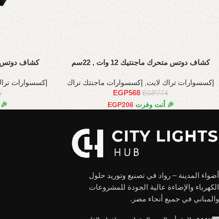
كشاف دوتس متحرك ماجنتيك 12 وات , 22سم
كشاف دوتس متحرك
إكسسوارات تراك لايت
,
إكسسوارات ماجنتك تراك
إكسسوارات تراك
EGP
568
5
EGP
774
🎉 أنت وفرت
206
EGP
🎉
أضواء المدينة – رواد في تصنيع وتوريد حلول
الكهرباء والإضاءة عالية الجودة للمشروعات
والمباني في جميع أنحاء مصر.