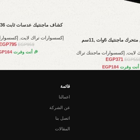
كشاف ماجنتيك عدسات ثابت 36 وات، 66.5 سم
إكسسوارات تراك لايت
,
إكسسوارا
 ماجنتيك 6وات ,11سم
EGP
795
EGP
959
🎉 أنت وفرت
164
GP
 لايت
,
إكسسوارات ماجنتك تراك
EGP
371
EGP
55
 أنت وفرت
184
EGP
قائمة
اعمالنا
عن الشركة
اتصل بنا
المقالات