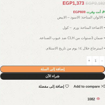
EGP
1,373
EGP
2,182
🎉 أنت وفرت
809
EGP
• الالوان المتاحة: الاسود – الابيض
• الاضاءة المتاحة: ورم – كول
• ضمان 3سنوات من CLH ضد عيوب الصناعة.
• استرجاع خلال ١٤ يوم من تاريخ الاستلام.
إضافة إلى السلة
شراء الآن
Add to compare
إضافة إلى مفضلة
1082