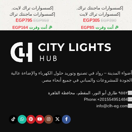
وات، 22 سم
وات، 66.5 سم
إكسسوارات ماجنتك تراك
,
إكسسوارات تراك لايت
,
إكسسوارات تراك لايت
إكسسوارات ماجنتك تراك
EGP
795
EGP
305
EGP
959
EGP
390
🎉 أنت وفرت
85
EGP
🎉 أنت وفرت
164
EGP
أضواء المدينة – رواد في تصنيع وتوريد حلول الكهرباء والإضاءة عالية
الجودة للمشروعات والمباني في جميع أنحاء مصر.
٩٥٥٢ طارق أبو النور، المقطم، محافظة القاهرة
Phone:+201554951484
info@clh-eg.com