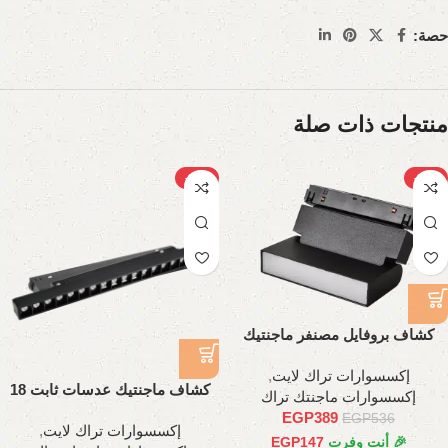
حصة:
منتجات ذات صلة
-22%
-27%
كشاف بروفايل مصنفر ماجنتيك
متحرك 6وات، 11 سم
إكسسوارات تراك لايت
,
كشاف ماجنتيك عدسات ثابت 18
إكسسوارات ماجنتك تراك
وات، 35 سم
EGP
389
EGP
536
إكسسوارات تراك لايت
,
🎉 أنت وفرت
147
EGP