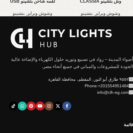
وش بتشينو CLASSIA
لقمه شاحن بتشينو USB
CHARGER
وشوش وبرايز
,
بتشينو
وشوش وبرايز
,
بتشينو
أضواء المدينة – رواد في تصنيع وتوريد حلول الكهرباء والإضاءة عالية
الجودة للمشروعات والمباني في جميع أنحاء مصر.
٩٥٥٢ طارق أبو النور، المقطم، محافظة القاهرة
Phone:+201554951484
info@clh-eg.com
قائمة