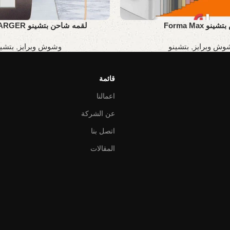
ينو Forma Max
لقمه شاحن بتشينو USB CHARGER
وش وبرايز
,
بتشينو
وشوش وبرايز
,
بتشين
قائمة
اعمالنا
عن الشركة
اتصل بنا
المقالات