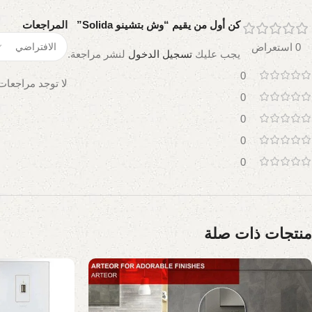
كن أول من يقيم “وش بتشينو Solida”
المراجعات
0 استعراض
يجب عليك
تسجيل الدخول
لنشر مراجعة.
0
لا توجد مراجعات 
0
0
0
0
منتجات ذات صلة