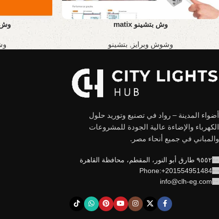
وش بتشينو matix
وش بتش
وشوش وبرايز
,
بتشينو
وش
أضواء المدينة – رواد في تصنيع وتوريد حلول
الكهرباء والإضاءة عالية الجودة للمشروعات
والمباني في جميع أنحاء مصر.
٩٥٥٢ طارق أبو النور، المقطم، محافظة القاهرة
Phone:+201554951484
info@clh-eg.com