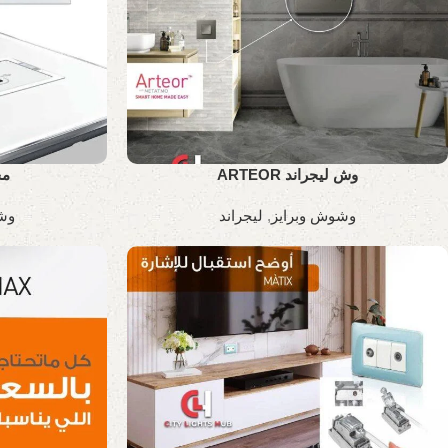
وش ليجراند ARTEOR
مخ
وشوش وبرايز
,
ليجراند
وش