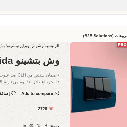
B2B Solutio)
الرئيسية
وشوش وبرايز
بتشينو
وش بت
وش بتشينو Solida
• ضمان سنتين من CLH ضد عيوب الصناعة.
• استرجاع خلال ١٤ يوم من تاريخ الاستلام.
Add to compare
إضافة
2726
حصة: