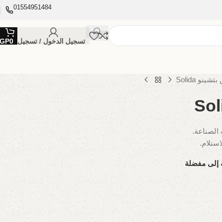
01554951484
تسجيل الدخول / تسجيل
0
GP
شينو Solida
 إلى مفضلة