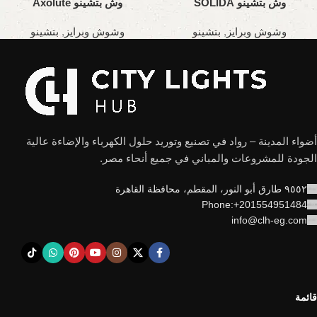
وش بتشينو SOLIDA
وش بتشينو Axolute
وشوش وبرايز
,
بتشينو
وشوش وبرايز
,
بتشينو
أضواء المدينة – رواد في تصنيع وتوريد حلول الكهرباء والإضاءة عالية
الجودة للمشروعات والمباني في جميع أنحاء مصر.
٩٥٥٢ طارق أبو النور، المقطم، محافظة القاهرة
Phone:+201554951484
info@clh-eg.com
قائمة