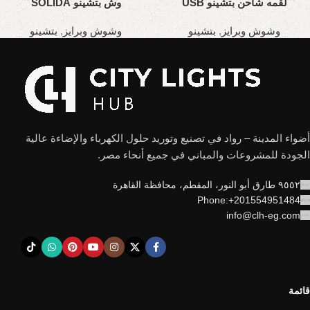
لقمه شاحن بتشينو USB
وش بتشينو SOLIDA
CHARGER
وشوش وبرايز
,
بتشينو
وشوش وبرايز
,
بتشينو
أضواء المدينة – رواد في تصنيع وتوريد حلول الكهرباء والإضاءة عالية
الجودة للمشروعات والمباني في جميع أنحاء مصر.
٩٥٥٢ طارق أبو النور، المقطم، محافظة القاهرة
Phone:+201554951484
info@clh-eg.com
قائمة