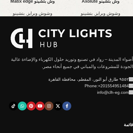
وش بتشينو Axolute
وش بتشينو Matix edge
وشوش وبرايز
,
بتشينو
وشوش وبرايز
,
بتشينو
أضواء المدينة – رواد في تصنيع وتوريد حلول الكهرباء والإضاءة عالية
الجودة للمشروعات والمباني في جميع أنحاء مصر.
٩٥٥٢ طارق أبو النور، المقطم، محافظة القاهرة
Phone:+201554951484
info@clh-eg.com
قائمة