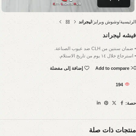
الرئيسية
وشوش وبرايز
ليجراند
فيشه ليجراند
• ضمان سنتين من CLH ضد عيوب الصناعة.
• استرجاع خلال ١٤ يوم من تاريخ الاستلام.
Add to compare
إضافة إلى مفضلة
194
حصة:
منتجات ذات صلة