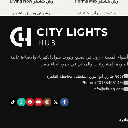
وش بتشينو Forma Max
وش بتشينو Living Now
وشوش وبرايز
,
بتشينو
وشوش وبرايز
,
بتشينو
أضواء المدينة – رواد في تصنيع وتوريد حلول الكهرباء والإضاءة عالية
الجودة للمشروعات والمباني في جميع أنحاء مصر.
٩٥٥٢ طارق أبو النور، المقطم، محافظة القاهرة
Phone:+201554951484
info@clh-eg.com
قائمة