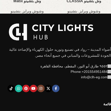
وش بتشينو CLASSIA
وش بتشينو Matix
وشوش وبرايز
,
بتشينو
وشوش وبرايز
,
بتشينو
أضواء المدينة – رواد في تصنيع وتوريد حلول الكهرباء والإضاءة عالية
الجودة للمشروعات والمباني في جميع أنحاء مصر.
٩٥٥٢ طارق أبو النور، المقطم، محافظة القاهرة
Phone:+201554951484
info@clh-eg.com
قائمة