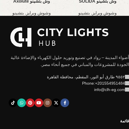
وش بتشينو SOLIDA
وش بتشينو Axolute
وشوش وبرايز
,
بتشينو
وشوش وبرايز
,
بتشينو
أضواء المدينة – رواد في تصنيع وتوريد حلول الكهرباء والإضاءة عالية
الجودة للمشروعات والمباني في جميع أنحاء مصر.
٩٥٥٢ طارق أبو النور، المقطم، محافظة القاهرة
Phone:+201554951484
info@clh-eg.com
قائمة