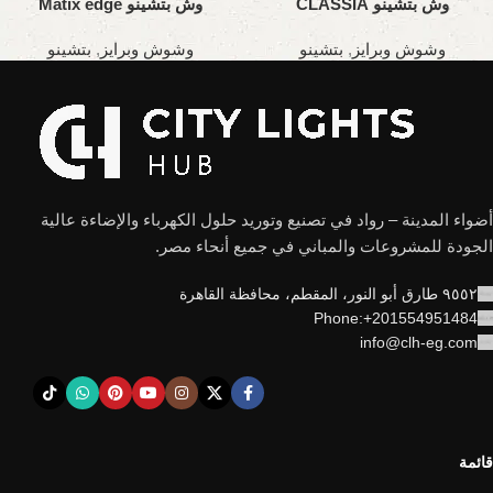
وش بتشينو CLASSIA
وش بتشينو Matix edge
Innovatme
وشوش وبرايز
,
بتشينو
وشوش وبرايز
,
بتشينو
أضواء المدينة – رواد في تصنيع وتوريد حلول الكهرباء والإضاءة عالية
الجودة للمشروعات والمباني في جميع أنحاء مصر.
٩٥٥٢ طارق أبو النور، المقطم، محافظة القاهرة
Phone:+201554951484
info@clh-eg.com
قائمة