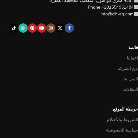
٩٥٥٢ طارق أبو النور، المقطم، محافظة القاهرة
Phone:+201554951484
info@clh-eg.com
قائمة
اعمالنا
عن الشركة
اتصل بنا
المقالات
خريطة الموقع
الشروط والأحكام
سياسة الخصوصية