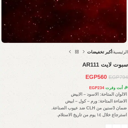
الرئيسية
أكبر تخفيضات
سبوت لايت AR111
EGP
560
EGP
794
🎉 أنت وفرت
234
EGP
الالوان المتاحة: الاسود – الابيض
الاضاءة المتاحة: ورم – كول – ابيض
ضمان 3سنين من CLH ضد عيوب الصناعة.
استرجاع خلال ١٤ يوم من تاريخ الاستلام.