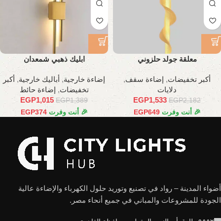
معلقة جولد حلزوني
ابليك ذهبي شمعدان
أكبر تخفيضات
,
إضاءة سقف
,
إضاءة خارجية
,
أباليك خارجية
,
أكبر
دلايات
تخفيضات
,
إضاءة حائط
EGP
1,015
EGP
1,533
EGP
1,389
EGP
2,182
🎉 أنت وفرت
649
EGP
🎉 أنت وفرت
374
EGP
أضواء المدينة – رواد في تصنيع وتوريد حلول الكهرباء والإضاءة عالية
الجودة للمشروعات والمباني في جميع أنحاء مصر.