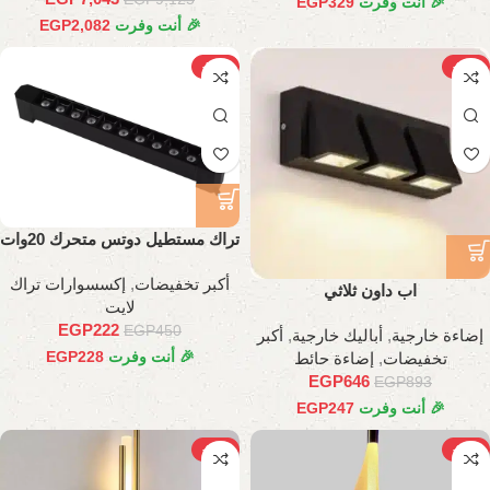
🎉 أنت وفرت
329
EGP
🎉 أنت وفرت
2,082
EGP
-51%
-28%
تراك مستطيل دوتس متحرك 20وات
أكبر تخفيضات
,
إكسسوارات تراك
اب داون ثلاثي
لايت
EGP
222
EGP
450
إضاءة خارجية
,
أباليك خارجية
,
أكبر
🎉 أنت وفرت
228
EGP
تخفيضات
,
إضاءة حائط
EGP
646
EGP
893
🎉 أنت وفرت
247
EGP
-27%
-30%