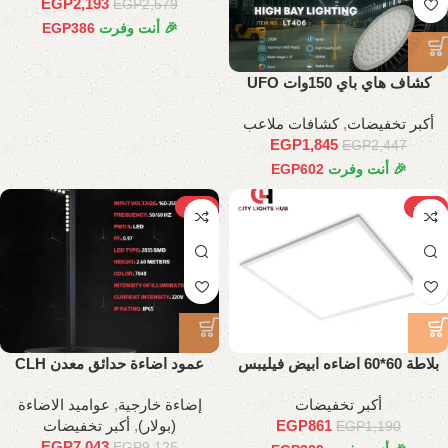
EGP
2,193
EGP
2,579
🎉 أنت وفرت
386
EGP
كشاف هاي باي 150وات UFO
أكبر تخفيضات
,
كشافات ملاعب
EGP
1,845
EGP
2,447
🎉 أنت وفرت
602
EGP
-23%
-28%
بلاطة 60*60 اضاءه ابيض فيليبس
عمود اضاءة حدائق معدن CLH
42 وات
أكبر تخفيضات
إضاءة خارجية
,
عواميد الاضاءة
861
EGP
(بولار)
,
أكبر تخفيضات
EGP
1,190
EGP
7,043
EGP
9,125