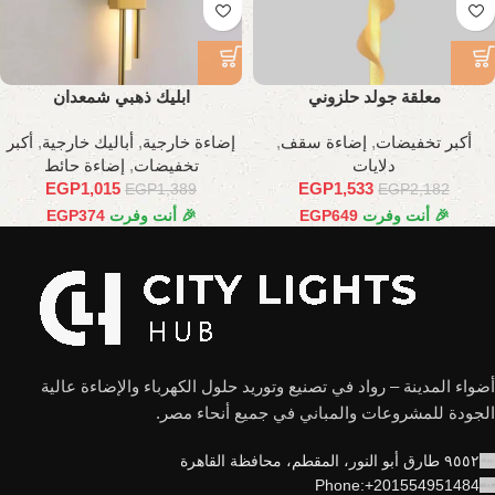
معلقة جولد حلزوني
ابليك ذهبي شمعدان
أكبر تخفيضات
,
إضاءة سقف
,
إضاءة خارجية
,
أباليك خارجية
,
أكبر
دلايات
تخفيضات
,
إضاءة حائط
EGP
1,015
EGP
1,533
EGP
1,389
EGP
2,182
🎉 أنت وفرت
649
EGP
🎉 أنت وفرت
374
EGP
أضواء المدينة – رواد في تصنيع وتوريد حلول الكهرباء والإضاءة عالية
الجودة للمشروعات والمباني في جميع أنحاء مصر.
٩٥٥٢ طارق أبو النور، المقطم، محافظة القاهرة
Phone:+201554951484