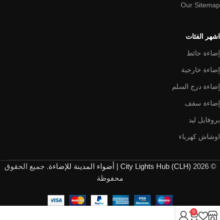
Our Sitemap
اشهر الفئات
إضاءة حائط
إضاءة خارجية
إضاءة درج السلم
إضاءة سقف
بروفايل ليد
اوشاش كهرباء
© 2026
City Lights Hub (CLH) | أضواء المدينة للإضاءة
. جميع الحقوق
محفوظة
0