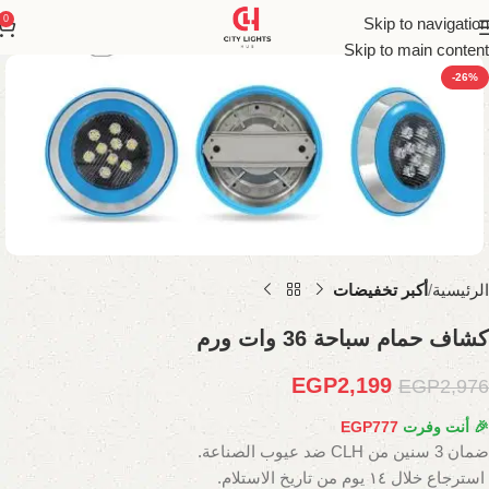
0
Skip to navigation
Skip to main content
-26%
الرئيسية
أكبر تخفيضات
كشاف حمام سباحة 36 وات ورم
EGP
2,199
EGP
2,976
🎉 أنت وفرت
777
EGP
ضمان 3 سنين من CLH ضد عيوب الصناعة.
استرجاع خلال ١٤ يوم من تاريخ الاستلام.