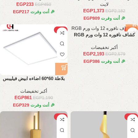
لايت
233
EGP
EGP
450
EGP
1,373
EGP
2,182
🎉 أنت وفرت
217
EGP
🎉 أنت وفرت
809
EGP
-28%
-15%
كشاف نافوره 12 وات ورم RGB
أكبر تخفيضات
EGP
2,193
EGP
2,579
🎉 أنت وفرت
386
EGP
بلاطة 60*60 اضاءه ابيض فيليبس
42 وات
أكبر تخفيضات
EGP
861
EGP
1,190
🎉 أنت وفرت
329
EGP
-27%
-30%