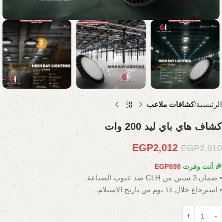
الرئيسية
كشافات ملاعب
كشاف هاي باي ليد 200 وات
EGP
2,012
EGP
2,910
🎉 أنت وفرت
898
EGP
• ضمان 3 سنين من CLH ضد عيوب الصناعة.
• استرجاع خلال ١٤ يوم من تاريخ الاستلام.