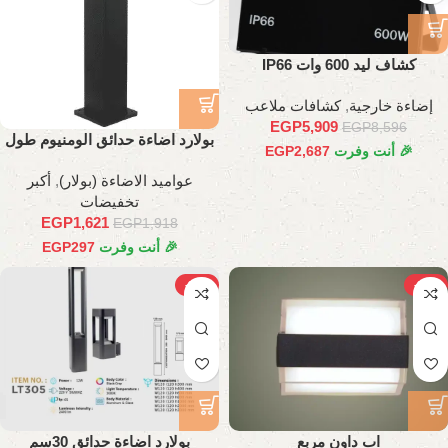
كشاف ليد 600 وات IP66
إضاءة خارجية
,
كشافات ملاعب
EGP
5,909
EGP
8,596
بولارد اضاءة حدائق الومنيوم طول
🎉 أنت وفرت
2,687
EGP
50 سم
عواميد الاضاءة (بولار)
,
أكبر
تخفيضات
EGP
1,621
EGP
1,918
🎉 أنت وفرت
297
EGP
-31%
-26%
اب داون مربع
بولارد اضاءة حدائق 30سم