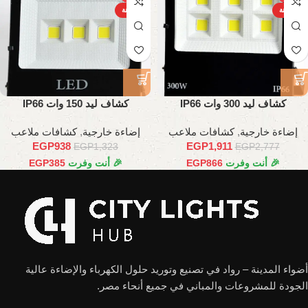
الساخنة
الساخنة
كشاف ليد 300 وات IP66
كشاف ليد 150 وات IP66
إضاءة خارجية
,
كشافات ملاعب
إضاءة خارجية
,
كشافات ملاعب
EGP
938
EGP
1,911
EGP
1,323
EGP
2,777
🎉 أنت وفرت
866
EGP
🎉 أنت وفرت
385
EGP
أضواء المدينة – رواد في تصنيع وتوريد حلول الكهرباء والإضاءة عالية
الجودة للمشروعات والمباني في جميع أنحاء مصر.