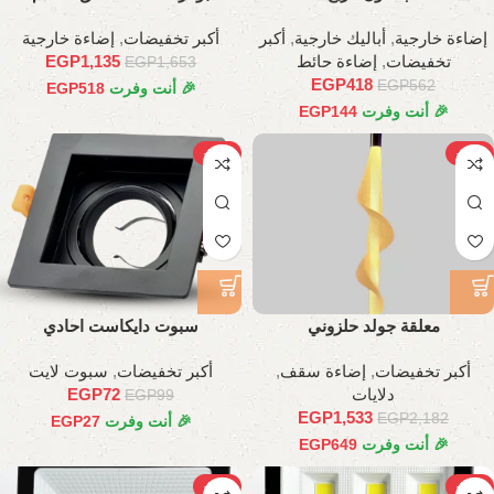
إضاءة خارجية
,
أباليك خارجية
,
أكبر
أكبر تخفيضات
,
إضاءة خارجية
تخفيضات
,
إضاءة حائط
1,135
EGP
EGP
1,653
EGP
418
EGP
562
🎉 أنت وفرت
518
EGP
🎉 أنت وفرت
144
EGP
-27%
-30%
معلقة جولد حلزوني
سبوت دايكاست احادي
أكبر تخفيضات
,
إضاءة سقف
,
أكبر تخفيضات
,
سبوت لايت
دلايات
72
EGP
EGP
99
EGP
1,533
EGP
2,182
🎉 أنت وفرت
27
EGP
🎉 أنت وفرت
649
EGP
-29%
-31%