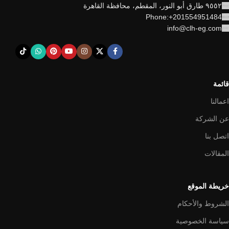
٩٥٥٢ طارق أبو النور، المقطم، محافظة القاهرة
Phone:+201554951484
info@clh-eg.com
قائمة
اعمالنا
عن الشركة
اتصل بنا
المقالات
خريطة الموقع
الشروط والأحكام
سياسة الخصوصية