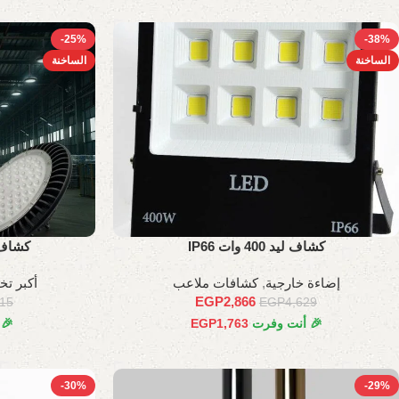
-25%
-38%
الساخنة
الساخنة
كشاف ليد 400 وات IP66
كشاف ها
إضاءة خارجية
,
كشافات ملاعب
أكبر ت
EGP
2,866
215
EGP
4,629
🎉 أنت وفرت
1,763
EGP
🎉
-30%
-29%