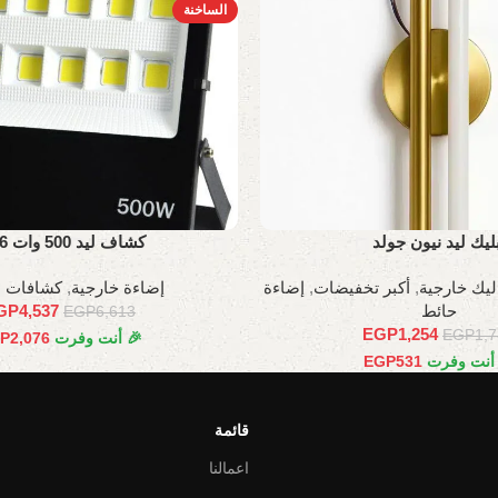
الساخنة
بليك ليد نيون جولد
كشاف ليد 500 وات IP66
اليك خارجية
,
أكبر تخفيضات
,
إضاءة
إضاءة خارجية
,
كشافات 
حائط
4,537
GP
EGP
6,613
EGP
1,254
EGP
1,
🎉 أنت وفرت
2,076
P
 أنت وفرت
531
EGP
قائمة
اعمالنا