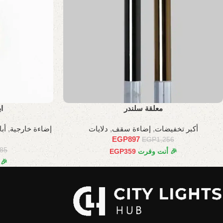
معلقة سلندر
ا
أكبر تخفيضات
,
إضاءة سقف
,
دلايات
إضاءة خارجية
,
أب
EGP
897
EGP
1,256
785
🎉 أنت وفرت
359
EGP
🎉