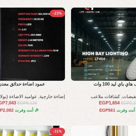
-23%
ي باي ليد 100 وات
عمود اضاءة حدائق معدن LH
خفيضات
,
كشافات ملاعب
إضاءة خارجية
,
عواميد الاضاءة (بولار
GP
7,043
EGP
1,654
EGP
9,125
EGP
2,
 أنت وفرت
561
EGP
🎉 أنت وفرت
2,082
P
-31%