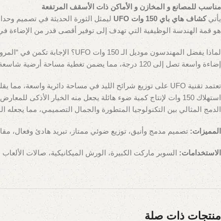
مناسب للمصانع و المخازن و الأماكن ذات الأسقف المرتفعة
يأتي
كشاف هاي باي 150 وات UFO
هو قمة الهندسة الوظيفية التي تهدف إلى توفير أقصى قدر من الإضاءة ف
لماذا يفضل المهندسون موديل الـ
إضاءة واسعة تصل إلى 120 درجة، مما يضمن تغطية مساحة أرضية شاسعة بضوء متجانس وبدون بقع مظلمة (Dark Spots). هذا الموديل مثالي للأسقف متوسطة وعالية الارتفاع (من 5 إلى 8 أمتار).
استهلاك 150 وات لإنتاج كمية ضوء هائلة يجعل منه الخيار الأ
الدمج المثالي بين التكنولوجيا المتطورة والجمال التصميمي، مما يجعله الم
المميزات:
تصميم مدمج وأنيق، توزيع ضوئي ممتاز، تبريد هادئ وفعال، مقا
الاستخدامات:
السوبر ماركت الكبيرة، الورش الميكانيكية، صالات الألعاب
منتجات ذات صلة