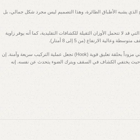
عية. أُطلق عليه اسم “UFO” نظراً لشكلة الدائري المسطح الذي يشبه الأطباق الطائرة، وهذا التصميم ليس مجرد شكل جمالي، بل
ف في الأماكن التي قد لا تتحمل الأوزان الثقيلة للكشافات التقليدية، كما أنه يوفر زاوية
تعتمد تقنية UFO على توزيع شرائح الليد في مساحة دائرية واسعة، مما يقلل من تركيز الحرارة في نقطة واحدة ويطيل عمر المنتج. كما أنه غالباً ما يأتي مزوداً بحلقة تعليق قوية (Hook) تجعل عملية التركيب سريعة وآمنة. إن
ونظيف، حيث يختفي الكشاف في السقف ويترك الضوء يتحدث عن نفسه. إنه