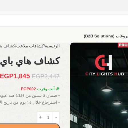
B2B Solutio)
الرئيسية
كشافات ملاعب
كشاف هاي باي 
كشاف هاي باي 150وات FO
EGP
1,845
EGP
2,447
🎉 أنت وفرت
602
EGP
• ضمان 3 سنين من CLH ضد عيوب الصناعة.
• استرجاع خلال ١٤ يوم من تاريخ الاستلام.