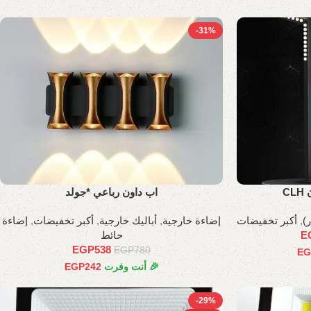
-31%
C
اب داون رباعي *جولد
)
,
أكبر تخفيضات
إضاءة خارجية
,
أباليك خارجية
,
أكبر تخفيضات
,
إضاءة
E
حائط
EGP
538
EGP
780
EG
🎉 أنت وفرت
242
EGP
-29%