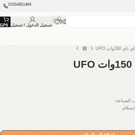
01554951484
تسجيل الدخول / تسجيل
0
GP
150وات UFO
U
إضافة إلى السلة