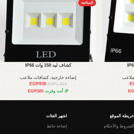
الساخنة
كشاف ليد 150 وات IP66
ملاعب
إضاءة خارجية
,
كشافات ملاعب
EGP
938
E
EGP
1,323
EG
🎉 أنت وفرت
385
EGP
خريطة الموقع
اشهر الفئات
الشروط والأحكام
إضاءة حائط