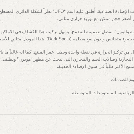
ليمثل الثورة الحديثة في تصميم وحدات الإضاءة الصنا
ي أصغر حجم ممكن مع توزيع حراري مثالي.
 150 وات UFO؟ الإجابة تكمن في “المرونة والوزن”. بفضل تصميمه المدمج، يسهل تركيب هذا الكشا
ذكى للمعارض التجارية وصالات الجيم والمخازن التي تبحث عن مظهر “مودرن” 
نتج الأكثر طلباً في سوق الإضاءة الحديثة.
وم للصدمات.
 الرياضية، المستودعات المتوسطة.